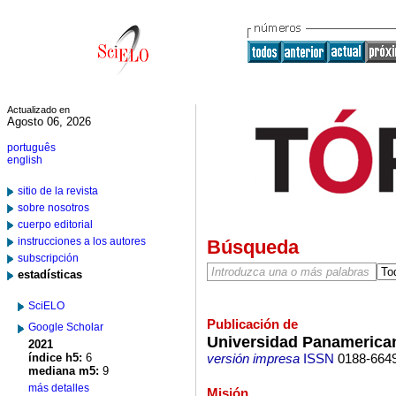
Actualizado en
Agosto 06, 2026
português
english
sitio de la revista
sobre nosotros
cuerpo editorial
instrucciones a los autores
Búsqueda
subscripción
estadísticas
SciELO
Publicación de
Google Scholar
Universidad Panamericana
2021
índice h5:
6
versión impresa
ISSN
0188-664
mediana m5:
9
más detalles
Misión