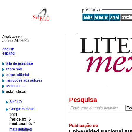
Atualizado em
Junho 29, 2026
english
español
Site do periódico
sobre nós
corpo editorial
instruções aos autores
assinaturas
estatísticas
Pesquisa
SciELO
Google Scholar
2021
índice h5:
3
mediana h5:
7
Publicação de
mais detalhes
Universidad Nacional Au