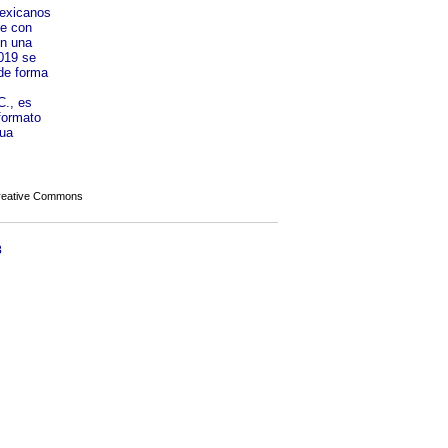
mexicanos
te con
on una
2019 se
 de forma
C., es
 formato
nua
Creative Commons
3