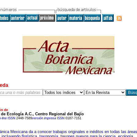
eda
ón de
o de Ecología A.C., Centro Regional del Bajío
-line
ISSN
2448-7589
versión impresa
ISSN
0187-7151
ánica Mexicana da a conocer trabajos originales e inéditos en todas las áreas
 incluyendo florística, taxonomía, taxones nuevos para la ciencia, ecología,