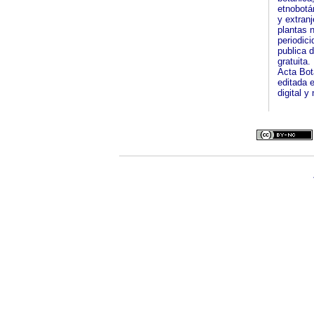
etnobotá
y extran
plantas 
periodici
publica 
gratuita.
Acta Bot
editada 
digital y