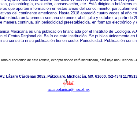
nica, paleontología, evolución, conservación, etc. Está dirigida a botánicos 
jeros que aporten información en estas áreas del conocimiento, particularmen
nativas del continente americano. Hasta 2018 apareció cuatro veces al año c
dad estricta en la primera semana de enero, abril, julio y octubre; a partir de 
de manera continua, sin periodicidad preestablecida, en formato electrónico y
ánica Mexicana es una publicación financiada por el Instituto de Ecología, A.
en el Centro Regional del Bajío de esta institución. Se publica únicamente en
 ni su consulta ni su publicación tienen costo. Periodicidad: Publicación conti
Todo el contenido de esta revista, excepto dónde está identificado, está bajo una
Licencia 
Av. Lázaro Cárdenas 3052, Pátzcuaro, Michoacán, MX, 61600, (52-434) 117951
acta.botanica@inecol.mx