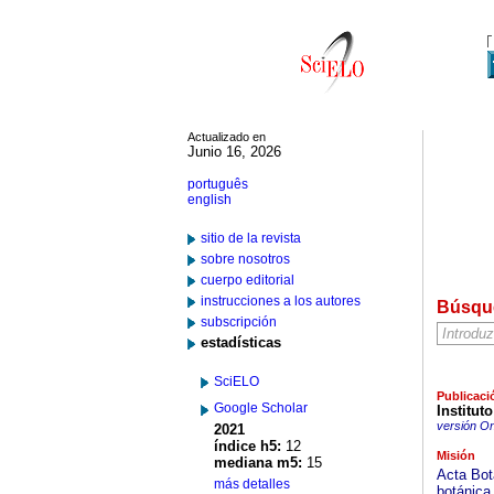
Actualizado en
Junio 16, 2026
português
english
sitio de la revista
sobre nosotros
cuerpo editorial
instrucciones a los autores
Búsqu
subscripción
estadísticas
SciELO
Publicaci
Google Scholar
Institut
versión On
2021
índice h5:
12
Misión
mediana m5:
15
Acta Bot
más detalles
botánica,