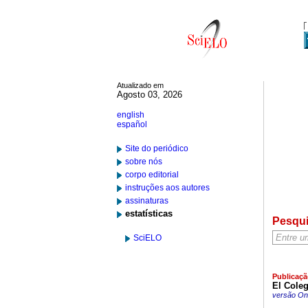
Atualizado em
Agosto 03, 2026
english
español
Site do periódico
sobre nós
corpo editorial
instruções aos autores
assinaturas
estatísticas
Pesqu
SciELO
Publicaçã
El Coleg
versão On-