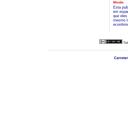
Missão
Esta pub
em espan
que eles
mesmo te
econômi
Tod
Carreter