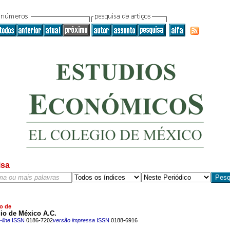
isa
o de
io de México A.C.
line
ISSN
0186-7202
versão impressa
ISSN
0188-6916