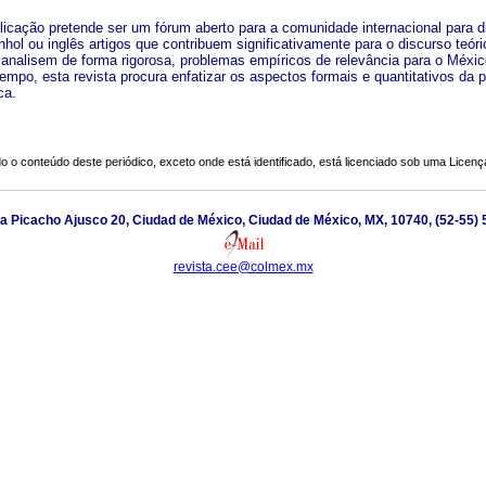
licação pretende ser um fórum aberto para a comunidade internacional para d
hol ou inglês artigos que contribuem significativamente para o discurso teóri
 analisem de forma rigorosa, problemas empíricos de relevância para o Méxic
mpo, esta revista procura enfatizar os aspectos formais e quantitativos da 
ca.
o o conteúdo deste periódico, exceto onde está identificado, está licenciado sob uma
Licenç
a Picacho Ajusco 20, Ciudad de México, Ciudad de México, MX, 10740, (52-55)
revista.cee@colmex.mx