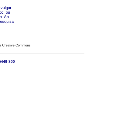
ivulgar
co, ou
o. Ao
pesquisa
a Creative Commons
 5449-300