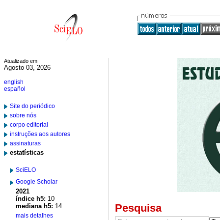
Atualizado em
Agosto 03, 2026
english
español
Site do periódico
sobre nós
corpo editorial
instruções aos autores
assinaturas
estatísticas
SciELO
Google Scholar
2021
índice h5:
10
Pesquisa
mediana h5:
14
mais detalhes