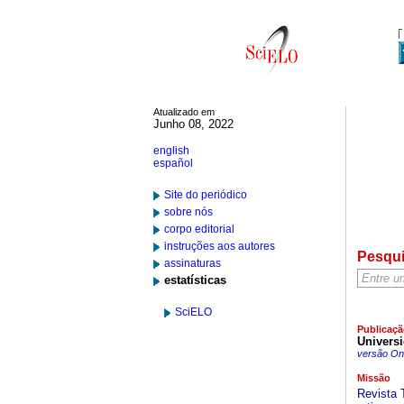
Atualizado em
Junho 08, 2022
english
español
Site do periódico
sobre nós
corpo editorial
instruções aos autores
Pesqu
assinaturas
estatísticas
SciELO
Publicaçã
Univers
versão On-
Missão
Revista T