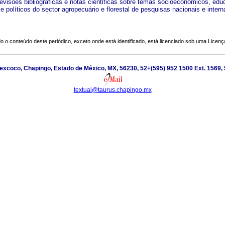
 revisões bibliográficas e notas cientificas sobre temas socioeconômicos, edu
 e políticos do sector agropecuário e florestal de pesquisas nacionais e intern
o o conteúdo deste periódico, exceto onde está identificado, está licenciado sob uma
Licenç
excoco, Chapingo, Estado de México, MX, 56230, 52+(595) 952 1500 Ext. 1569, 
textual@taurus.chapingo.mx