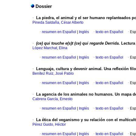
Dossier
·
La piedra, el animal y el ser humano replanteados p
Pineda Saldaña, César Alberto
·
resumen en Español
|
Inglés
·
texto en Español
·
Esp
·
(ce) qui touche e(s)t (ce) qui regarde Derrida
. Lectura
López Marchat, Elina
·
resumen en Español
|
Inglés
·
texto en Español
·
Esp
·
Lenguaje, cultura y devenir animal. Una reflexión filo
Benítez Ruiz, José Pablo
·
resumen en Español
|
Inglés
·
texto en Español
·
Esp
·
La agencia de los animales no humanos. Un mapa de
Cabrera García, Ernesto
·
resumen en Español
|
Inglés
·
texto en Español
·
Esp
·
La ética del veganismo y su relación con el multicu
Pérez Guido, Héctor
·
resumen en Español
|
Inglés
·
texto en Español
·
Esp