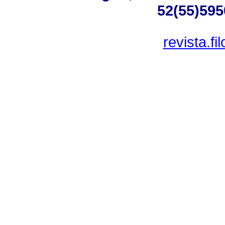
52(55)595
revista.f