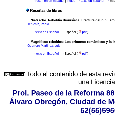
·
resumen en Español
|
Inglés
·
texto en Español
·
Esp
Reseñas de libros
·
Nietzsche. Rebeldía dionisíaca. Fractura del nihilis
Tepichín, Pablo
·
texto en Español
·
Español (
pdf
)
·
Magníficos rebeldes: Los primeros románticos y la i
Guerrero Martínez, Luis
·
texto en Español
·
Español (
pdf
)
Todo el contenido de esta revi
una
Licenci
Prol. Paseo de la Reforma 88
Álvaro Obregón, Ciudad de Mé
52(55)595