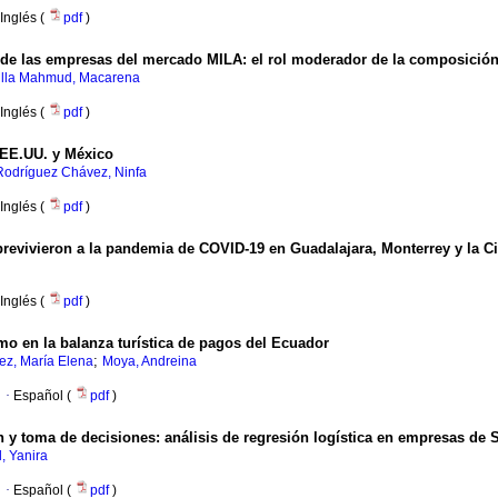
Inglés (
pdf
)
de las empresas del mercado MILA: el rol moderador de la composición 
lla Mahmud, Macarena
Inglés (
pdf
)
 EE.UU. y México
Rodríguez Chávez, Ninfa
Inglés (
pdf
)
brevivieron a la pandemia de COVID-19 en Guadalajara, Monterrey y la 
Inglés (
pdf
)
mo en la balanza turística de pagos del Ecuador
;
ez, María Elena
Moya, Andreina
·
Español (
pdf
)
ón y toma de decisiones: análisis de regresión logística en empresas de
, Yanira
·
Español (
pdf
)