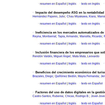
·
resumen en Español
|
Inglés
·
texto en Inglés
·
·
Impacto del desempeño ASG en la rentabilidad 
;
;
Hernández Pajares, Julio
Chau Miyakawa, Kiara
Mansi
·
resumen en Español
|
Inglés
·
texto en Inglés
·
·
Ineficiencia en los mercados automatizados de
;
;
;
Reyna, Montserrat
Tapia, Armando
Mansilla, Ricardo
·
resumen en Español
|
Inglés
·
texto en Inglés
·
·
Inclusión financiera de los empresarios que so
;
Rendón Valdés, Miguel Ángel
Mata Mata, Leovardo
·
resumen en Español
|
Inglés
·
texto en Inglés
·
·
Beneficios del crecimiento económico del turis
;
;
Brazales, Diego
Quiñónez Bedón, Mayra Fernanda
Jer
·
resumen en Español
|
Inglés
·
texto en Español
·
Factores del uso de datos digitales en la gesti
;
;
Castro-Santos, Rubenia
Chicas, Rodrigo B.
Jovel-Jovel
·
resumen en Español
|
Inglés
·
texto en Español