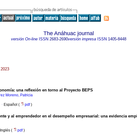
The Anáhuac journal
versión On-line
ISSN
2683-2690
versión impresa
ISSN
1405-8448
 2023
 economía: una reflexión en torno al Proyecto BEPS
rez Moreno, Patricia
·
Español (
pdf
)
iente y al emprendedor en el desempeño empresarial: una evidencia emp
Inglés (
pdf
)