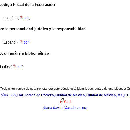
 Código Fiscal de la Federación
·
Español (
pdf
)
obre la personalidad jurídica y la responsabilidad
·
Español (
pdf
)
o: un análisis bibliométrico
Inglés (
pdf
)
Todo el contenido de esta revista, excepto dónde está identificado, está bajo una
Licencia 
 núm. 865, Col. Torres de Potrero, Ciudad de México, Ciudad de México, MX, 01
diana.davilar@anahuac.mx