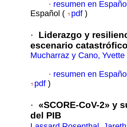
·
resumen en Españo
Español (
pdf
)
·
Liderazgo y resilien
escenario catastrófic
Mucharraz y Cano, Yvette
·
resumen en Españo
pdf
)
·
«SCORE-CoV-2» y su
del PIB
Lassard Rosenthal, Jareth