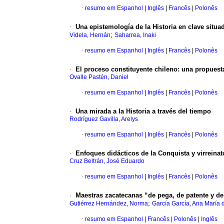
·
resumo em Espanhol
|
Inglês
|
Francês
|
Polonês
·
Una epistemología de la Historia en clave situad
;
Videla, Hernán
Saharrea, Inaki
·
resumo em Espanhol
|
Inglês
|
Francês
|
Polonês
·
El proceso constituyente chileno: una propuesta
Ovalle Pastén, Daniel
·
resumo em Espanhol
|
Inglês
|
Francês
|
Polonês
·
Una mirada a la Historia a través del tiempo
Rodríguez Gavilla, Arelys
·
resumo em Espanhol
|
Inglês
|
Francês
|
Polonês
·
Enfoques didácticos de la Conquista y virreinat
Cruz Beltrán, José Eduardo
·
resumo em Espanhol
|
Inglês
|
Francês
|
Polonês
·
Maestras zacatecanas “de pega, de patente y d
;
Gutiérrez Hernández, Norma
García García, Ana María 
·
resumo em Espanhol
|
Francês
|
Polonês
|
Inglês