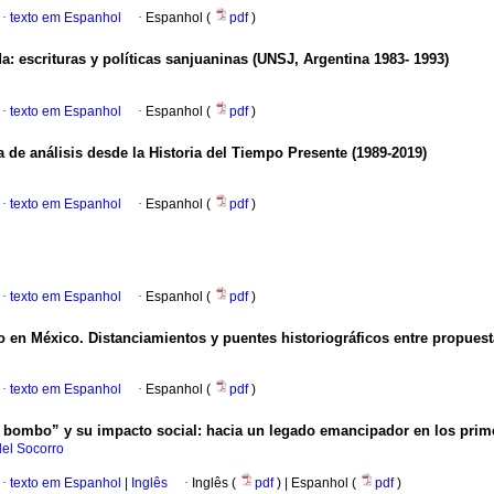
·
texto em Espanhol
·
Espanhol (
pdf
)
a: escrituras y políticas sanjuaninas (UNSJ, Argentina 1983- 1993)
·
texto em Espanhol
·
Espanhol (
pdf
)
 de análisis desde la Historia del Tiempo Presente (1989-2019)
·
texto em Espanhol
·
Espanhol (
pdf
)
·
texto em Espanhol
·
Espanhol (
pdf
)
o en México. Distanciamientos y puentes historiográficos entre propuesta
·
texto em Espanhol
·
Espanhol (
pdf
)
e bombo” y su impacto social: hacia un legado emancipador en los prim
del Socorro
·
texto em Espanhol
|
Inglês
·
Inglês (
pdf
) | Espanhol (
pdf
)