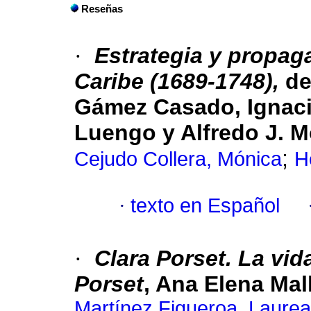
Reseñas
·
Estrategia y propaga
Caribe (1689-1748),
de
Gámez Casado, Ignaci
Luengo y Alfredo J. M
;
Cejudo Collera, Mónica
H
·
texto en Español
·
Clara Porset. La vida
Porset
, Ana Elena Mall
Martínez Figueroa, Laure