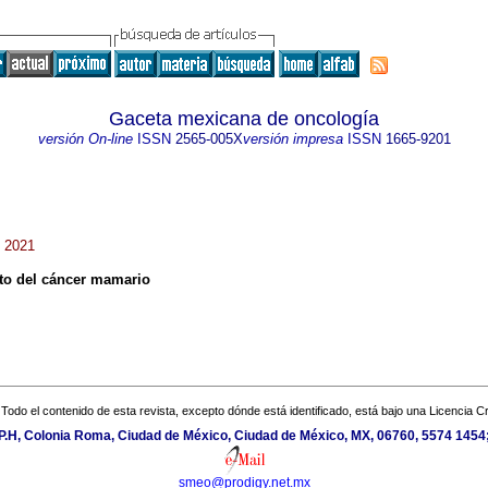
Gaceta mexicana de oncología
versión On-line
ISSN
2565-005X
versión impresa
ISSN
1665-9201
. 2021
to del cáncer mamario
Todo el contenido de esta revista, excepto dónde está identificado, está bajo una
Licencia 
P.H, Colonia Roma, Ciudad de México, Ciudad de México, MX, 06760, 5574 1454
smeo@prodigy.net.mx