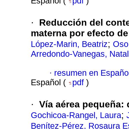
Español (
pdf
)
·
Reducción del conte
materna por efecto de
;
López-Marin, Beatriz
Osor
Arredondo-Vanegas, Natal
·
resumen en Españo
Español (
pdf
)
·
Vía aérea pequeña: d
;
Gochicoa-Rangel, Laura
Benítez-Pérez, Rosaura 