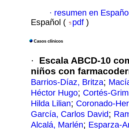
·
resumen en Españo
Español (
pdf
)
Casos clínicos
·
Escala ABCD-10 com
niños con farmacoder
;
Barrios-Díaz, Britza
Macía
;
Héctor Hugo
Cortés-Grim
;
Hilda Lilian
Coronado-Her
;
García, Carlos David
Ram
;
Alcalá, Marlén
Esparza-A