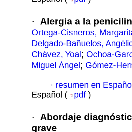
·
Alergia a la penicili
Ortega-Cisneros, Margarit
Delgado-Bañuelos, Angéli
;
Chávez, Yoal
Ochoa-Garcí
;
Miguel Ángel
Gómez-Hern
·
resumen en Españo
Español (
pdf
)
·
Abordaje diagnóstico
grave