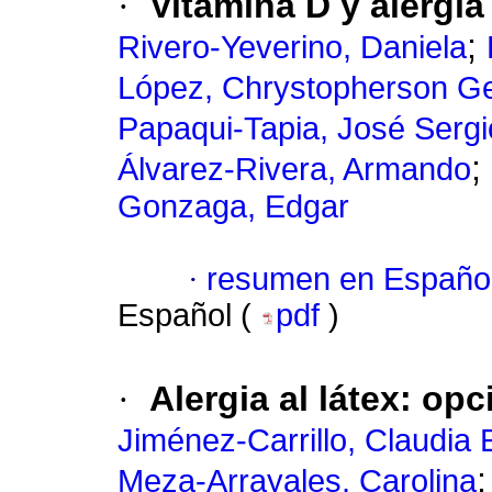
·
Vitamina D y alergia 
;
Rivero-Yeverino, Daniela
López, Chrystopherson G
Papaqui-Tapia, José Sergi
;
Álvarez-Rivera, Armando
Gonzaga, Edgar
·
resumen en Españo
Español (
pdf
)
·
Alergia al látex: op
Jiménez-Carrillo, Claudia 
Meza-Arrayales, Carolina