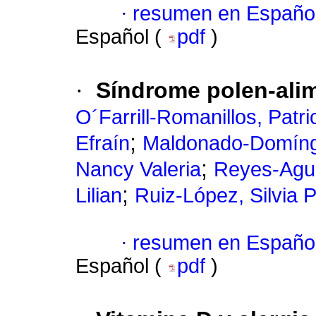
·
resumen en Españo
Español (
pdf
)
·
Síndrome polen-alim
O´Farrill-Romanillos, Patri
;
Efraín
Maldonado-Domíng
;
Nancy Valeria
Reyes-Agui
;
Lilian
Ruiz-López, Silvia P
·
resumen en Españo
Español (
pdf
)