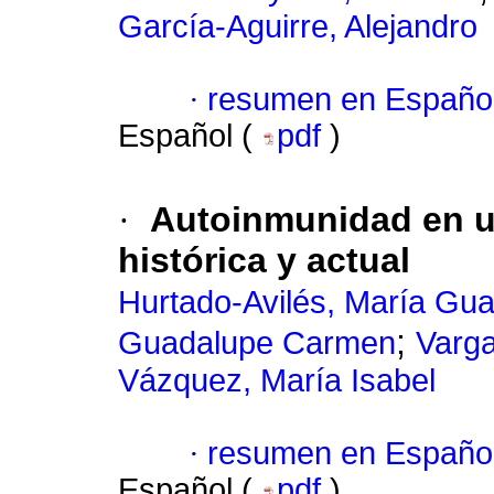
García-Aguirre, Alejandro
·
resumen en Españo
Español (
pdf
)
·
Autoinmunidad en ur
histórica y actual
Hurtado-Avilés, María Gu
;
Guadalupe Carmen
Varg
Vázquez, María Isabel
·
resumen en Españo
Español (
pdf
)