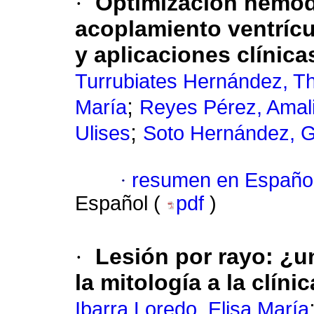
·
Optimización hemod
acoplamiento ventrícu
y aplicaciones clínica
Turrubiates Hernández, T
;
María
Reyes Pérez, Amali
;
Ulises
Soto Hernández, G
·
resumen en Españo
Español (
pdf
)
·
Lesión por rayo: ¿u
la mitología a la clínic
Ibarra Loredo, Elisa María