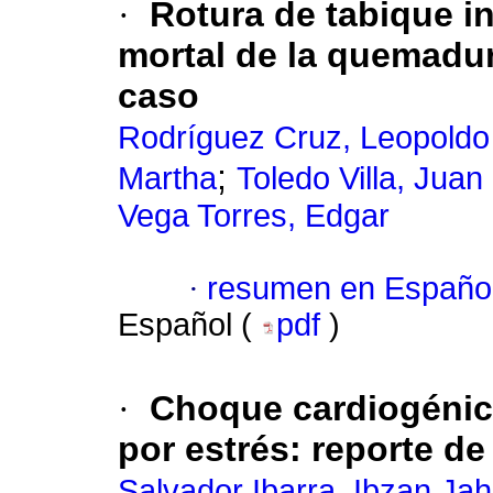
·
Rotura de tabique i
mortal de la quemadur
caso
Rodríguez Cruz, Leopoldo
;
Martha
Toledo Villa, Juan
Vega Torres, Edgar
·
resumen en Españo
Español (
pdf
)
·
Choque cardiogénic
por estrés: reporte de 
Salvador Ibarra, Ibzan Jah