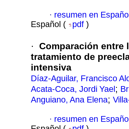
·
resumen en Españo
Español (
pdf
)
·
Comparación entre la
tratamiento de preecl
intensiva
Díaz-Aguilar, Francisco A
;
Acata-Coca, Jordi Yael
Br
;
Anguiano, Ana Elena
Vill
·
resumen en Españo
Español (
pdf
)