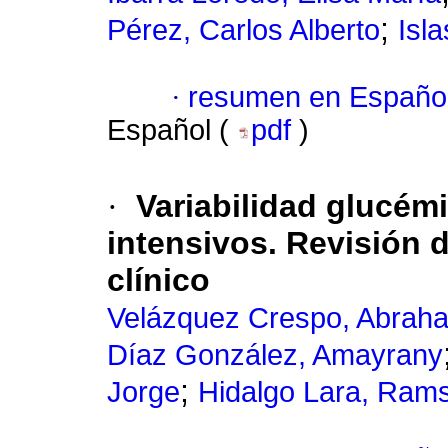
;
Pérez, Carlos Alberto
Isl
·
resumen en Españo
Español (
pdf
)
·
Variabilidad glucém
intensivos. Revisión 
clínico
Velázquez Crespo, Abrah
Díaz González, Amayrany
;
Jorge
Hidalgo Lara, Ram