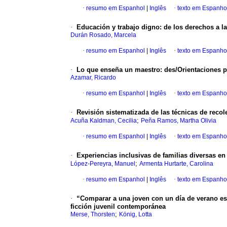
·
resumo em Espanhol
|
Inglês
·
texto em Espanho
·
Educación y trabajo digno: de los derechos a la
Durán Rosado, Marcela
·
resumo em Espanhol
|
Inglês
·
texto em Espanho
·
Lo que enseña un maestro: des/Orientaciones 
Azamar, Ricardo
·
resumo em Espanhol
|
Inglês
·
texto em Espanho
·
Revisión sistematizada de las técnicas de recol
;
Acuña Kaldman, Cecilia
Peña Ramos, Martha Olivia
·
resumo em Espanhol
|
Inglês
·
texto em Espanho
·
Experiencias inclusivas de familias diversas e
;
López-Pereyra, Manuel
Armenta Hurtarte, Carolina
·
resumo em Espanhol
|
Inglês
·
texto em Espanho
·
“Comparar a una joven con un día de verano es 
ficción juvenil contemporánea
;
Merse, Thorsten
König, Lotta