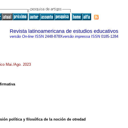
Revista latinoamericana de estudios educativos
versão On-line
ISSN
2448-878X
versão impressa
ISSN
0185-1284
ico Mai./Ago. 2023
afirmativa
isión política y filosófica de la noción de otredad