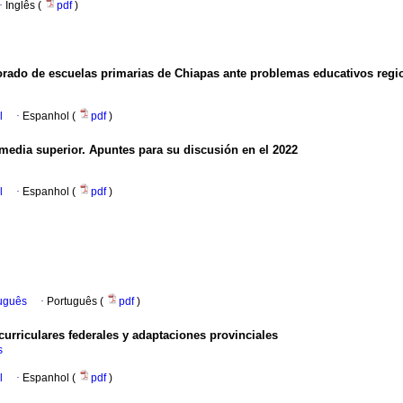
·
Inglês (
pdf
)
orado de escuelas primarias de Chiapas ante problemas educativos regi
l
·
Espanhol (
pdf
)
media superior. Apuntes para su discusión en el 2022
l
·
Espanhol (
pdf
)
tuguês
·
Português (
pdf
)
urriculares federales y adaptaciones provinciales
s
l
·
Espanhol (
pdf
)