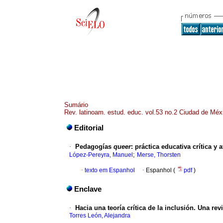
Sumário
Rev. latinoam. estud. educ. vol.53 no.2 Ciudad de Méx
Editorial
·
Pedagogías
queer
: práctica educativa crítica y 
;
López-Pereyra, Manuel
Merse, Thorsten
·
texto em Espanhol
·
Espanhol (
pdf
)
Enclave
·
Hacia una teoría crítica de la inclusión. Una rev
Torres León, Alejandra