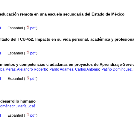
 educación remota en una escuela secundaria del Estado de México
l
·
Espanhol (
pdf
)
antado del TCU-452. Impacto en su vida personal, académica y profesiona
l
·
Espanhol (
pdf
)
cimientos y competencias ciudadanas en proyectos de Aprendizaje-Servi
;
;
lba Meraz, Alejandro Roberto
Pardo Adames, Carlos Antonio
Patiño Domínguez, 
l
·
Espanhol (
pdf
)
l desarrollo humano
Doménech, María José
l
·
Espanhol (
pdf
)