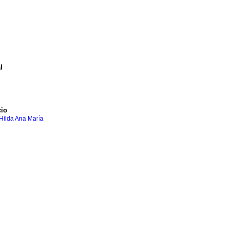
l
cio
Hilda Ana María