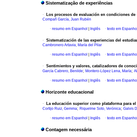
Sistematização de experiências
·
Los procesos de evaluación en condiciones de
Compañ García, Juan Rubén
·
resumo em Espanhol
|
Inglês
·
texto em Espanho
·
Sistematización de las experiencias del estudi
Cambronero Artavia, María del Pilar
·
resumo em Espanhol
|
Inglês
·
texto em Espanho
·
Sentimientos y valores, catalizadores de cono
;
;
García Cabrero, Benilde
Montero-López Lena, María
A
·
resumo em Espanhol
|
Inglês
·
texto em Espanho
Horizonte educacional
·
La educación superior como plataforma para e
;
;
Cortijo Ruiz, Gemma
Riquelme Soto, Verónica
Galvis 
·
resumo em Espanhol
|
Inglês
·
texto em Espanho
Contagem necessária