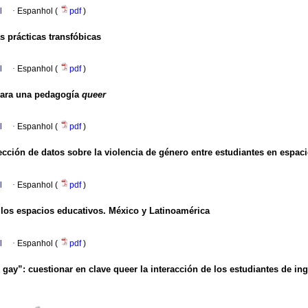
l
·
Espanhol (
pdf
)
s prácticas transfóbicas
l
·
Espanhol (
pdf
)
para una pedagogía
queer
l
·
Espanhol (
pdf
)
ección de datos sobre la violencia de género entre estudiantes en espaci
l
·
Espanhol (
pdf
)
n los espacios educativos. México y Latinoamérica
l
·
Espanhol (
pdf
)
gay”: cuestionar en clave queer la interacción de los estudiantes de in