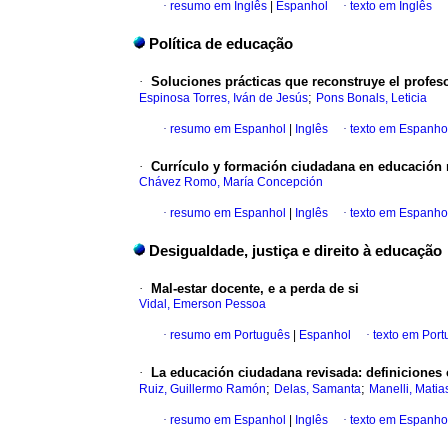
·
resumo em Inglês
|
Espanhol
·
texto em Inglês
Política de educação
·
Soluciones prácticas que reconstruye el profes
;
Espinosa Torres, Iván de Jesús
Pons Bonals, Leticia
·
resumo em Espanhol
|
Inglês
·
texto em Espanho
·
Currículo y formación ciudadana en educación 
Chávez Romo, María Concepción
·
resumo em Espanhol
|
Inglês
·
texto em Espanho
Desigualdade, justiça e direito à educação
·
Mal-estar docente, e a perda de si
Vidal, Emerson Pessoa
·
resumo em Português
|
Espanhol
·
texto em Por
·
La educación ciudadana revisada: definiciones c
;
;
Ruiz, Guillermo Ramón
Delas, Samanta
Manelli, Matia
·
resumo em Espanhol
|
Inglês
·
texto em Espanho