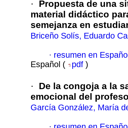
·
Propuesta de una si
material didáctico pa
semejanza en estudia
Briceño Solís, Eduardo Ca
·
resumen en Españo
Español (
pdf
)
·
De la congoja a la s
emocional del profes
García González, María d
·
resumen en Españo