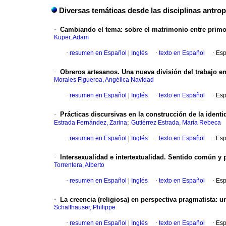
Diversas temáticas desde las disciplinas antro
·
Cambiando el tema: sobre el matrimonio entre primo
Kuper, Adam
·
resumen en Español
|
Inglés
·
texto en Español
·
Esp
·
Obreros artesanos. Una nueva división del trabajo e
Morales Figueroa, Angélica Navidad
·
resumen en Español
|
Inglés
·
texto en Español
·
Esp
·
Prácticas discursivas en la construcción de la iden
;
Estrada Fernández, Zarina
Gutiérrez Estrada, María Rebeca
·
resumen en Español
|
Inglés
·
texto en Español
·
Esp
·
Intersexualidad e intertextualidad. Sentido común y 
Torrentera, Alberto
·
resumen en Español
|
Inglés
·
texto en Español
·
Esp
·
La creencia (religiosa) en perspectiva pragmatista: 
Schaffhauser, Philippe
·
resumen en Español
|
Inglés
·
texto en Español
·
Esp