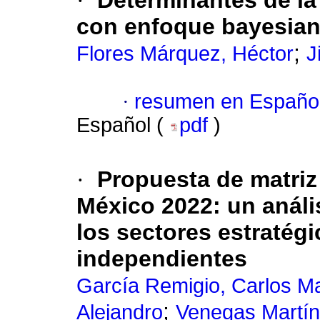
·
Determinantes de la
con enfoque bayesia
;
Flores Márquez, Héctor
J
·
resumen en Españo
Español (
pdf
)
·
Propuesta de matriz
México 2022: un análi
los sectores estratégi
independientes
García Remigio, Carlos M
;
Alejandro
Venegas Martín