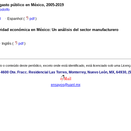
gasto público en México, 2005-2019
odolfo
l
·
Espanhol (
pdf
)
tividad económica en México: Un análisis del sector manufacturero
·
Inglês (
pdf
)
o o conteúdo deste periódico, exceto onde está identificado, está licenciado sob uma
Licenç
600 Ote. Fracc. Residencial Las Torres, Monterrey, Nuevo León, MX, 64930, (5
ensayos@uanl.mx