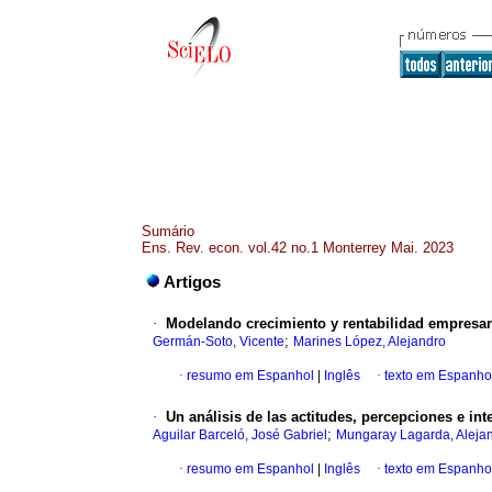
Sumário
Ens. Rev. econ. vol.42 no.1 Monterrey Mai. 2023
Artigos
·
Modelando crecimiento y rentabilidad empresari
;
Germán-Soto, Vicente
Marines López, Alejandro
·
resumo em Espanhol
|
Inglês
·
texto em Espanho
·
Un análisis de las actitudes, percepciones e in
;
Aguilar Barceló, José Gabriel
Mungaray Lagarda, Aleja
·
resumo em Espanhol
|
Inglês
·
texto em Espanho