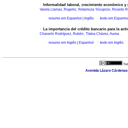
·
Informalidad laboral, crecimiento económico y 
;
Varela Llamas, Rogelio
Retamoza Yocupicio, Ricardo R
·
resumo em Espanhol
|
Inglês
·
texto em Espanho
·
La importancia del crédito bancario para la ac
;
Chavarín Rodríguez, Rubén
Tlatoa Chávez, Aurea
·
resumo em Inglês
|
Espanhol
·
texto em Inglês
Tod
Avenida Lázaro Cárdenas 4