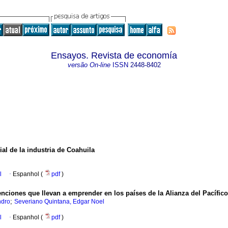
Ensayos. Revista de economía
versão On-line
ISSN
2448-8402
al de la industria de Coahuila
l
·
Espanhol (
pdf
)
tenciones que llevan a emprender en los países de la Alianza del Pacífico
;
ndro
Severiano Quintana, Edgar Noel
l
·
Espanhol (
pdf
)