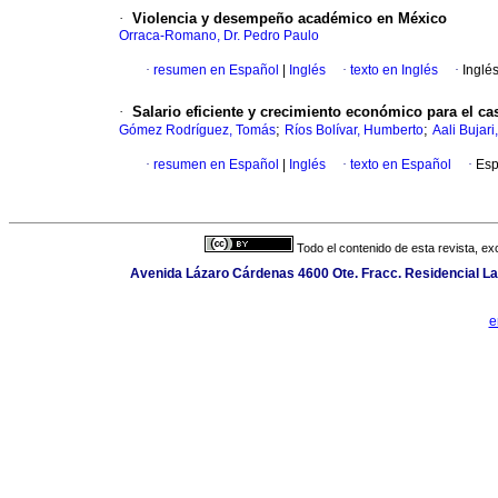
·
Violencia y desempeño académico en México
Orraca-Romano, Dr. Pedro Paulo
·
resumen en Español
|
Inglés
·
texto en Inglés
·
Inglé
·
Salario eficiente y crecimiento económico para el c
;
;
Gómez Rodríguez, Tomás
Ríos Bolívar, Humberto
Aali Bujari,
·
resumen en Español
|
Inglés
·
texto en Español
·
Esp
Todo el contenido de esta revista, ex
Avenida Lázaro Cárdenas 4600 Ote. Fracc. Residencial Las
e