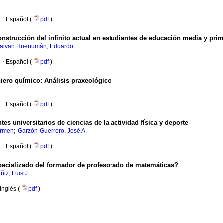
·
Español (
pdf
)
onstrucción del infinito actual en estudiantes de educación media y pri
raivan Huenumán, Eduardo
·
Español (
pdf
)
niero químico: Análisis praxeológico
·
Español (
pdf
)
tes universitarios de ciencias de la actividad física y deporte
;
armen
Garzón-Guerrero, José A.
·
Español (
pdf
)
pecializado del formador de profesorado de matemáticas?
iz, Luis J.
Inglés (
pdf
)