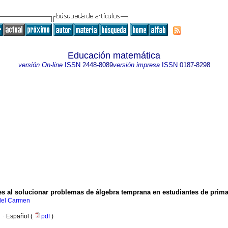
Educación matemática
versión On-line
ISSN
2448-8089
versión impresa
ISSN
0187-8298
es al solucionar problemas de álgebra temprana en estudiantes de prima
del Carmen
·
Español (
pdf
)