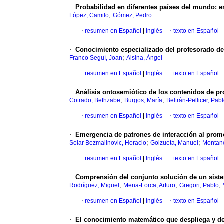
·
Probabilidad en diferentes países del mundo: e
;
López, Camilo
Gómez, Pedro
·
resumen en Español
|
Inglés
·
texto en Español
·
Conocimiento especializado del profesorado de
;
Franco Seguí, Joan
Alsina, Ángel
·
resumen en Español
|
Inglés
·
texto en Español
·
Análisis ontosemiótico de los contenidos de pr
;
;
Cotrado, Bethzabe
Burgos, María
Beltrán-Pellicer, Pab
·
resumen en Español
|
Inglés
·
texto en Español
·
Emergencia de patrones de interacción al prom
;
;
Solar Bezmalinovic, Horacio
Goizueta, Manuel
Montane
·
resumen en Español
|
Inglés
·
texto en Español
·
Comprensión del conjunto solución de un siste
;
;
;
Rodríguez, Miguel
Mena-Lorca, Arturo
Gregori, Pablo
·
resumen en Español
|
Inglés
·
texto en Español
·
El conocimiento matemático que despliega y des