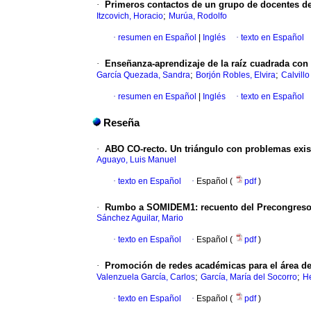
·
Primeros contactos de un grupo de docentes de
;
Itzcovich, Horacio
Murúa, Rodolfo
·
resumen en Español
|
Inglés
·
texto en Español
·
Enseñanza-aprendizaje de la raíz cuadrada con 
;
;
García Quezada, Sandra
Borjón Robles, Elvira
Calvill
·
resumen en Español
|
Inglés
·
texto en Español
Reseña
·
ABO CO-recto. Un triángulo con problemas exis
Aguayo, Luis Manuel
·
texto en Español
·
Español (
pdf
)
·
Rumbo a SOMIDEM1: recuento del Precongres
Sánchez Aguilar, Mario
·
texto en Español
·
Español (
pdf
)
·
Promoción de redes académicas para el área de
;
;
Valenzuela García, Carlos
García, María del Socorro
He
·
texto en Español
·
Español (
pdf
)