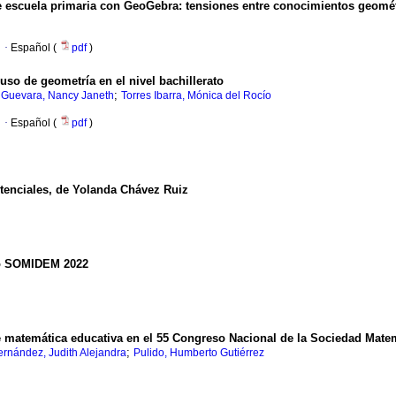
 escuela primaria con GeoGebra: tensiones entre conocimientos geomét
·
Español (
pdf
)
uso de geometría en el nivel bachillerato
;
o Guevara, Nancy Janeth
Torres Ibarra, Mónica del Rocío
·
Español (
pdf
)
tenciales, de Yolanda Chávez Ruiz
o SOMIDEM 2022
 matemática educativa en el 55 Congreso Nacional de la Sociedad Mate
;
rnández, Judith Alejandra
Pulido, Humberto Gutiérrez