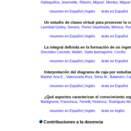
;
;
Galleguillos, Jeannette
Ribeiro, Miguel
Montes, Miguel
·
resumen en Español
|
Inglés
·
texto en Español
·
Un estudio de clases virtual para promover la c
;
;
Lasnibat Godoy, Tamara
Flores Sepúlveda, Mónica
Pu
·
resumen en Español
|
Inglés
·
texto en Español
·
La integral definida en la formación de un inge
;
Gonzales Caicedo, Walter
Gaita Iparraguirre, Cecilia
·
resumen en Español
|
Inglés
·
texto en Español
·
Interpretación del diagrama de caja por estudian
;
;
Madrid, Ana E.
Valenzuela-Ruiz, Silvia M.
Batanero, C
·
resumen en Español
|
Inglés
·
texto en Español
·
¿Qué aspectos caracterizan el conocimiento es
;
;
Martignone, Francesca
Ferretti, Federica
Rodríguez-Muñ
·
resumen en Español
|
Inglés
·
texto en Inglés
·
Contribuciones a la docencia