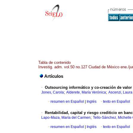
Tabla de contenido
Investig. adm. vol.50 no.127 Ciudad de México ene./ju
Artículos
·
Outsourcing informático y co-creación de valo
;
;
Jones, Carola
Alderete, María Verónica
Ascenzi, Laura
·
resumen en Español
|
Inglés
·
texto en Español
·
Rentabilidad, capital y riesgo crediticio en ban
;
Lapo-Maza, María del Carmen
Tello-Sánchez, Michelle
·
resumen en Español
|
Inglés
·
texto en Español