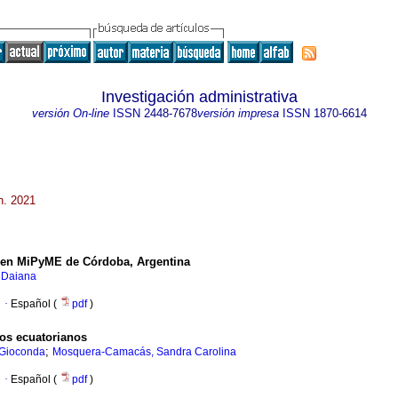
Investigación administrativa
versión On-line
ISSN
2448-7678
versión impresa
ISSN
1870-6614
n. 2021
r en MiPyME de Córdoba, Argentina
 Daiana
·
Español (
pdf
)
cos ecuatorianos
;
 Gioconda
Mosquera-Camacás, Sandra Carolina
·
Español (
pdf
)