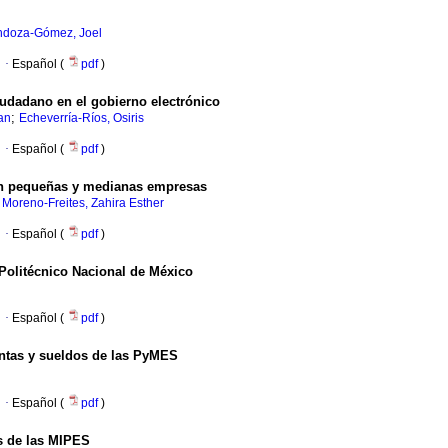
doza-Gómez, Joel
·
Español (
pdf
)
ciudadano en el gobierno electrónico
;
an
Echeverría-Ríos, Osiris
·
Español (
pdf
)
 en pequeñas y medianas empresas
;
Moreno-Freites, Zahira Esther
·
Español (
pdf
)
o Politécnico Nacional de México
·
Español (
pdf
)
ventas y sueldos de las PyMES
·
Español (
pdf
)
s de las MIPES