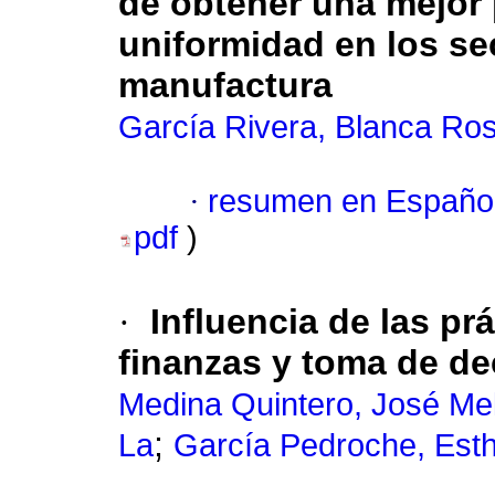
de obtener una mejor 
uniformidad en los sec
manufactura
García Rivera, Blanca Ro
·
resumen en Españo
pdf
)
·
Influencia de las pr
finanzas y toma de d
Medina Quintero, José Me
;
La
García Pedroche, Est