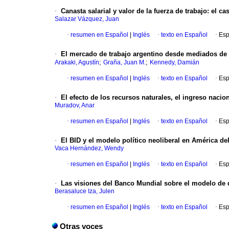
·
Canasta salarial y valor de la fuerza de trabajo: el c
Salazar Vázquez, Juan
·
resumen en Español
|
Inglés
·
texto en Español
·
Esp
·
El mercado de trabajo argentino desde mediados de l
;
;
Arakaki, Agustín
Graña, Juan M.
Kennedy, Damián
·
resumen en Español
|
Inglés
·
texto en Español
·
Esp
·
El efecto de los recursos naturales, el ingreso nac
Muradov, Anar
·
resumen en Español
|
Inglés
·
texto en Español
·
Esp
·
El BID y el modelo político neoliberal en América de
Vaca Hernández, Wendy
·
resumen en Español
|
Inglés
·
texto en Español
·
Esp
·
Las visiones del Banco Mundial sobre el modelo de d
Berasaluce Iza, Julen
·
resumen en Español
|
Inglés
·
texto en Español
·
Esp
Otras voces