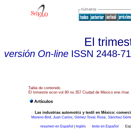
El trime
versión On-line
ISSN
2448-7
Tabla de contenido
El trimestre econ vol.90 no.357 Ciudad de México ene./mar.
Artículos
·
Las industrias automotriz y textil en México: comerc
;
;
Moreno-Brid, Juan Carlos
Gómez Tovar, Rosa
Sánchez Góme
·
resumen en Español
|
Inglés
·
texto en Español
·
Esp