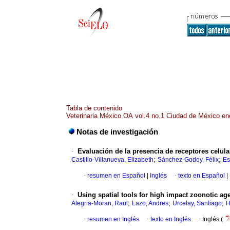
Tabla de contenido
Veterinaria México OA vol.4 no.1 Ciudad de México en
Notas de investigación
·
Evaluación de la presencia de receptores celul
;
;
Castillo-Villanueva, Elizabeth
Sánchez-Godoy, Félix
Es
·
resumen en Español
|
Inglés
·
texto en Español
|
·
Using spatial tools for high impact zoonotic ag
;
;
;
Alegria-Moran, Raul
Lazo, Andres
Urcelay, Santiago
H
·
resumen en Inglés
·
texto en Inglés
·
Inglés (