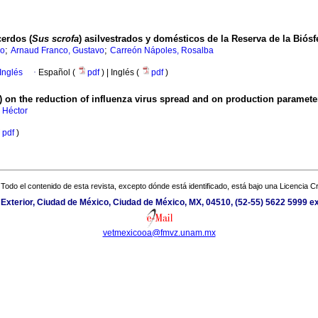
erdos (
Sus scrofa
) asilvestrados y domésticos de la Reserva de la Biósf
;
;
ro
Arnaud Franco, Gustavo
Carreón Nápoles, Rosalba
Inglés
·
Español (
pdf
) | Inglés (
pdf
)
r) on the reduction of influenza virus spread and on production paramete
 Héctor
pdf
)
Todo el contenido de esta revista, excepto dónde está identificado, está bajo una
Licencia 
 Exterior, Ciudad de México, Ciudad de México, MX, 04510, (52-55) 5622 5999 e
vetmexicooa@fmvz.unam.mx