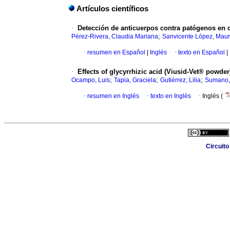
Artículos científicos
·
Detección de anticuerpos contra patógenos en c
;
Pérez-Rivera, Claudia Mariana
Sanvicente López, Mau
·
resumen en Español
|
Inglés
·
texto en Español
|
·
Effects of glycyrrhizic acid (Viusid-Vet® powde
;
;
;
Ocampo, Luis
Tapia, Graciela
Gutiérrez, Lilia
Sumano,
·
resumen en Inglés
·
texto en Inglés
·
Inglés (
Circuito