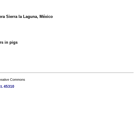
era Sierra la Laguna, México
rs in pigs
Creative Commons
xt. 45310