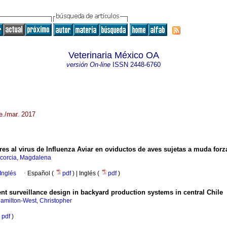
Veterinaria México OA
versión On-line
ISSN
2448-6760
e./mar. 2017
ares al virus de Influenza Aviar en oviductos de aves sujetas a muda f
corcia, Magdalena
Inglés
·
Español (
pdf
) | Inglés (
pdf
)
ent surveillance design in backyard production systems in central Chile
amilton-West, Christopher
pdf
)