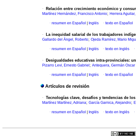
·
Relación entre crecimiento económico y consum
;
Martínez Hernández, Francisco Antonio
Herrera Aguilar,
·
resumen en Español
|
Inglés
·
texto en Español
·
La inequidad salarial de los trabajadores indíg
;
Gallardo del Ángel, Roberto
Ojeda Ramírez, Mario Migu
·
resumen en Español
|
Inglés
·
texto en Inglés
·
·
Desigualdades educativas intra-provinciales: un
;
Pizarro Levi, Ernesto Gabriel
Antequera, Germán Oscar
·
resumen en Español
|
Inglés
·
texto en Español
Artículos de revisión
·
Tecnologías clave, desafíos y tendencias de los
;
;
Martínez Martínez, Adriana
García Garnica, Alejandro
E
·
resumen en Español
|
Inglés
·
texto en Inglés
·