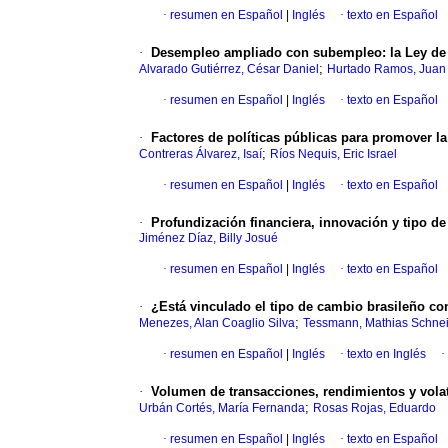
·
resumen en Español
|
Inglés
·
texto en Español
·
Desempleo ampliado con subempleo: la Ley de
;
Alvarado Gutiérrez, César Daniel
Hurtado Ramos, Juan
·
resumen en Español
|
Inglés
·
texto en Español
·
Factores de políticas públicas para promover l
;
Contreras Álvarez, Isaí
Ríos Nequis, Eric Israel
·
resumen en Español
|
Inglés
·
texto en Español
·
Profundización financiera, innovación y tipo de
Jiménez Díaz, Billy Josué
·
resumen en Español
|
Inglés
·
texto en Español
·
¿Está vinculado el tipo de cambio brasileño con
;
Menezes, Alan Coaglio Silva
Tessmann, Mathias Schne
·
resumen en Español
|
Inglés
·
texto en Inglés
·
·
Volumen de transacciones, rendimientos y volat
;
Urbán Cortés, María Fernanda
Rosas Rojas, Eduardo
·
resumen en Español
|
Inglés
·
texto en Español