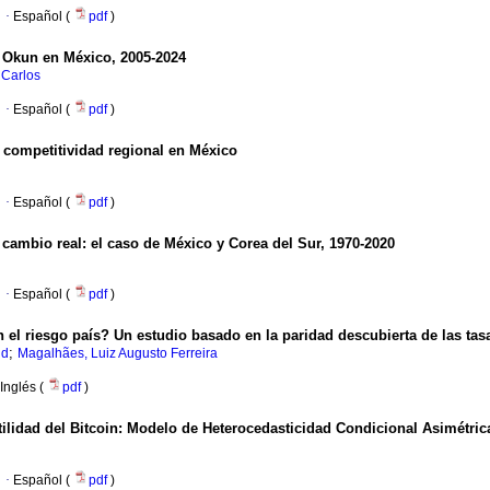
·
Español (
pdf
)
 Okun en México, 2005-2024
 Carlos
·
Español (
pdf
)
a competitividad regional en México
·
Español (
pdf
)
 cambio real: el caso de México y Corea del Sur, 1970-2020
·
Español (
pdf
)
 el riesgo país? Un estudio basado en la paridad descubierta de las tasa
;
id
Magalhães, Luiz Augusto Ferreira
Inglés (
pdf
)
ilidad del Bitcoin: Modelo de Heterocedasticidad Condicional Asimétrica
·
Español (
pdf
)