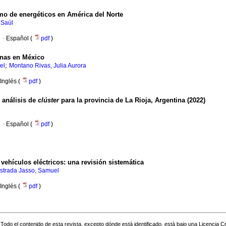
o de energéticos en América del Norte
 Saúl
·
Español (
pdf
)
enas en México
;
el
Montano Rivas, Julia Aurora
Inglés (
pdf
)
 análisis de
clúster
para la provincia de La Rioja, Argentina (2022)
·
Español (
pdf
)
 vehículos eléctricos: una revisión sistemática
strada Jasso, Samuel
Inglés (
pdf
)
Todo el contenido de esta revista, excepto dónde está identificado, está bajo una
Licencia 