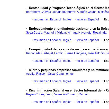
·
Rentabilidad y Progreso Tecnológico en el Sector Ma
;
Barrandey Chavira, Jonathan Andrey
Alarcón Osuna, Moisés 
·
resumen en Español
|
Inglés
·
texto en Español
·
Esp
·
Endeudamiento y rendimiento accionario en la Bolsa
;
Sosa Castro, Magnolia Miriam
Arriaga Navarrete, Rosalinda
·
resumen en Español
|
Inglés
·
texto en Español
·
Esp
·
Competitividad de la carne de res fresca mexicana e
;
;
Rinconada Carbajal, Fermín
Serna Hinojosa, José Antonio
V
·
resumen en Español
|
Inglés
·
texto en Español
·
Esp
·
Micro y pequeñas empresas familiares y no familiares
Aguilar Rascón, Oscar Cuauhtémoc
·
resumen en Español
|
Inglés
·
texto en Español
·
Esp
·
Discriminación Salarial en el Sector Informal de la
;
Reyes-Cortés, Juan
Valencia-Romero, Ramón
·
resumen en Español
|
Inglés
·
texto en Español
·
Esp