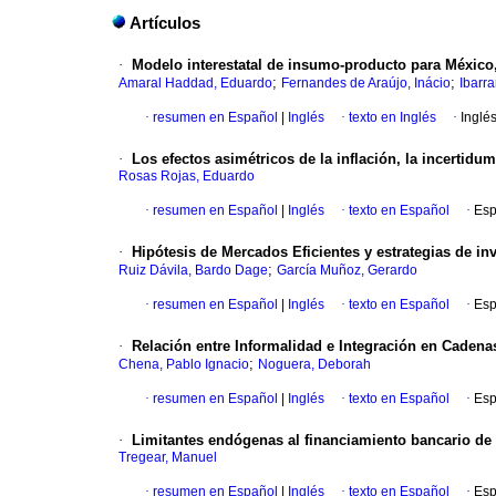
Artículos
·
Modelo interestatal de insumo-producto para México
;
;
Amaral Haddad, Eduardo
Fernandes de Araújo, Inácio
Ibarr
·
resumen en Español
|
Inglés
·
texto en Inglés
·
Inglé
·
Los efectos asimétricos de la inflación, la incertid
Rosas Rojas, Eduardo
·
resumen en Español
|
Inglés
·
texto en Español
·
Esp
·
Hipótesis de Mercados Eficientes y estrategias de in
;
Ruiz Dávila, Bardo Dage
García Muñoz, Gerardo
·
resumen en Español
|
Inglés
·
texto en Español
·
Esp
·
Relación entre Informalidad e Integración en Cadenas
;
Chena, Pablo Ignacio
Noguera, Deborah
·
resumen en Español
|
Inglés
·
texto en Español
·
Esp
·
Limitantes endógenas al financiamiento bancario de 
Tregear, Manuel
·
resumen en Español
|
Inglés
·
texto en Español
·
Esp