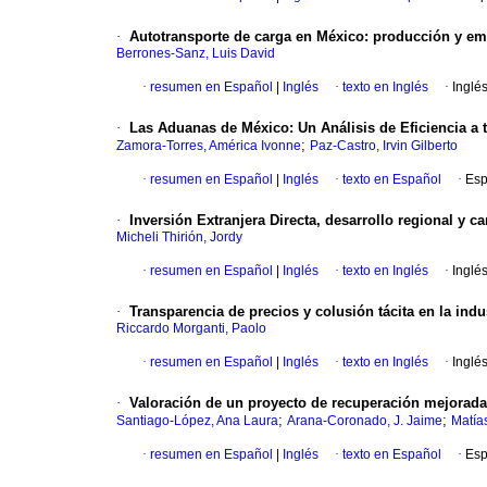
·
Autotransporte de carga en México: producción y e
Berrones-Sanz, Luis David
·
resumen en Español
|
Inglés
·
texto en Inglés
·
Inglé
·
Las Aduanas de México: Un Análisis de Eficiencia a
;
Zamora-Torres, América Ivonne
Paz-Castro, Irvin Gilberto
·
resumen en Español
|
Inglés
·
texto en Español
·
Esp
·
Inversión Extranjera Directa, desarrollo regional y c
Micheli Thirión, Jordy
·
resumen en Español
|
Inglés
·
texto en Inglés
·
Inglé
·
Transparencia de precios y colusión tácita en la indu
Riccardo Morganti, Paolo
·
resumen en Español
|
Inglés
·
texto en Inglés
·
Inglé
·
Valoración de un proyecto de recuperación mejorada
;
;
Santiago-López, Ana Laura
Arana-Coronado, J. Jaime
Matías
·
resumen en Español
|
Inglés
·
texto en Español
·
Esp