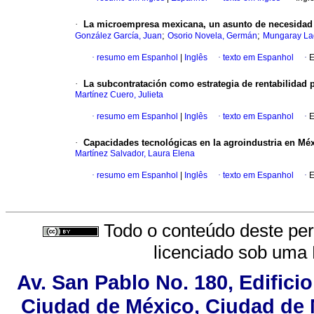
·
La microempresa mexicana, un asunto de necesidad 
;
;
González García, Juan
Osorio Novela, Germán
Mungaray Lag
·
resumo em Espanhol
|
Inglês
·
texto em Espanhol
·
E
·
La subcontratación como estrategia de rentabilidad p
Martínez Cuero, Julieta
·
resumo em Espanhol
|
Inglês
·
texto em Espanhol
·
E
·
Capacidades tecnológicas en la agroindustria en Méx
Martínez Salvador, Laura Elena
·
resumo em Espanhol
|
Inglês
·
texto em Espanhol
·
E
Todo o conteúdo deste peri
licenciado sob uma
Av. San Pablo No. 180, Edifici
Ciudad de México, Ciudad de M