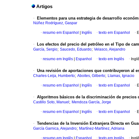
Artigos
·
Elementos para una estrategia de desarrollo económ
Núñez Rodríguez, Gaspar
·
resumo em Espanhol
|
Inglês
·
texto em Espanhol
·
E
·
Los efectos del precio del petróleo en el Tipo de c
;
;
García, Sergio
Saucedo, Eduardo
Velasco, Alejandro
·
resumo em Inglês
|
Espanhol
·
texto em Inglês
·
Ingl
·
Una revisión de aportaciones que contribuyeron al est
;
;
Charles-Leija, Humberto
Aboites, Gilberto
Llamas, Ignacio
·
resumo em Espanhol
|
Inglês
·
texto em Espanhol
·
E
·
Algoritmos básicos de la discriminación de precios
;
Castillo Soto, Manuel
Mendoza García, Jorge
·
resumo em Espanhol
|
Inglês
·
texto em Espanhol
·
E
·
Tendencias de la Inversión Extranjera Directa en Gu
;
García Garnica, Alejandro
Martínez-Martínez, Adriana
·
resumo em Inglês
|
Espanhol
·
texto em Inglês
·
Ingl