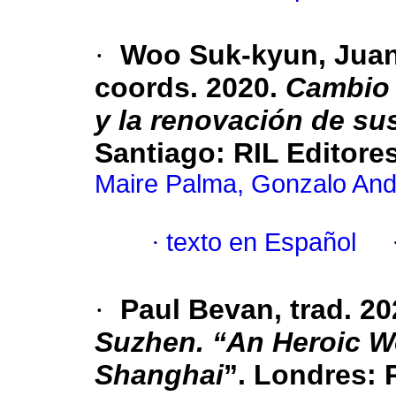
·
Woo Suk-kyun, Juan
coords. 2020.
Cambio 
y la renovación de su
Santiago: RIL Editore
Maire Palma, Gonzalo And
·
texto en Español
·
Paul Bevan, trad. 2
Suzhen. “An Heroic 
Shanghai
”. Londres: 