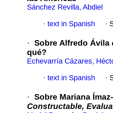
Sánchez Revilla, Abdiel
·
text in Spanish
·
·
Sobre Alfredo Ávila
qué?
Echevarría Cázares, Héct
·
text in Spanish
·
·
Sobre Mariana Íma
Constructable, Evaluab