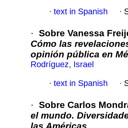
·
text in Spanish
·
·
Sobre Vanessa Freij
Cómo las revelaciones
opinión pública en M
Rodríguez, Israel
·
text in Spanish
·
·
Sobre Carlos Mondr
el mundo. Diversidade
las Américas