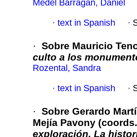
Medel Barragán, Daniel
·
text in Spanish
·
·
Sobre Mauricio Tenor
culto a los monument
Rozental, Sandra
·
text in Spanish
·
·
Sobre Gerardo Mart
Mejía Pavony (coords.
exploración. La histo