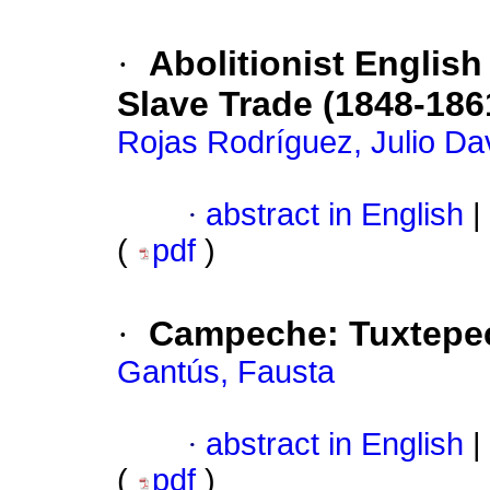
·
Abolitionist Englis
Slave Trade (1848-186
Rojas Rodríguez, Julio Da
·
abstract in English
|
(
pdf
)
·
Campeche: Tuxtepec
Gantús, Fausta
·
abstract in English
|
(
pdf
)