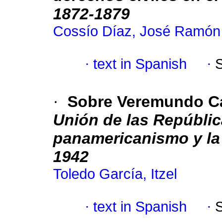
1872-1879
Cossío Díaz, José Ramón
·
text in Spanish
·
·
Sobre Veremundo Ca
Unión de las Repúblic
panamericanismo y la 
1942
Toledo García, Itzel
·
text in Spanish
·