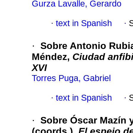
Gurza Lavalle, Gerardo
·
text in Spanish
·
·
Sobre Antonio Rubia
Méndez,
Ciudad anfibi
XVI
Torres Puga, Gabriel
·
text in Spanish
·
·
Sobre Óscar Mazín y
(coords.),
El espejo d