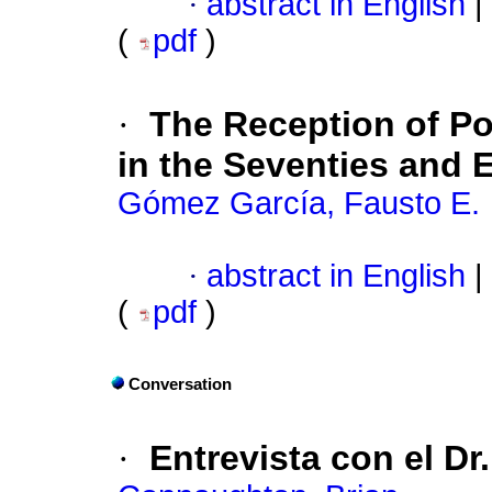
·
abstract in English
|
(
pdf
)
·
The Reception of Pol
in the Seventies and E
Gómez García, Fausto E.
·
abstract in English
|
(
pdf
)
Conversation
·
Entrevista con el Dr.