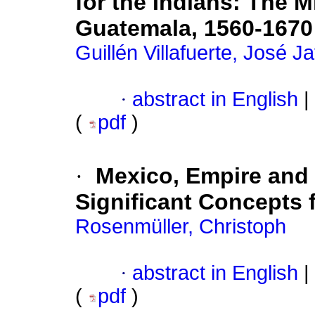
for the Indians: The 
Guatemala, 1560-1670
Guillén Villafuerte, José Ja
·
abstract in English
|
(
pdf
)
·
Mexico, Empire and 
Significant Concepts 
Rosenmüller, Christoph
·
abstract in English
|
(
pdf
)