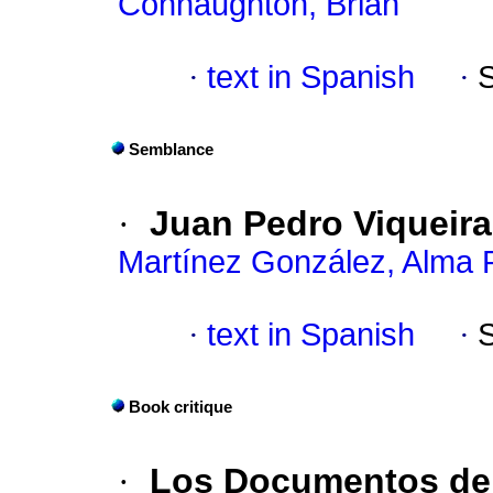
Connaughton, Brian
·
text in Spanish
·
Semblance
·
Juan Pedro Viqueira
Martínez González, Alma
·
text in Spanish
·
Book critique
·
Los Documentos de 