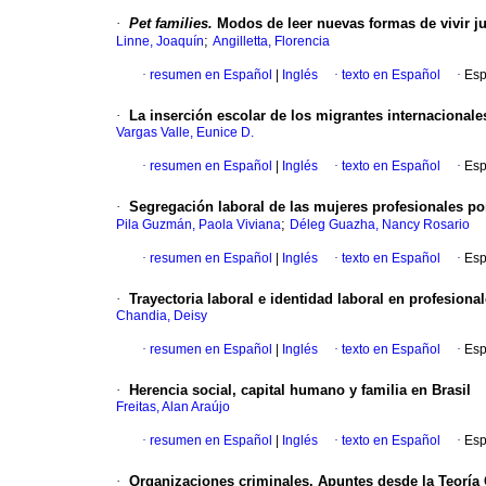
·
Pet families.
Modos de leer nuevas formas de vivir j
;
Linne, Joaquín
Angilletta, Florencia
·
resumen en Español
|
Inglés
·
texto en Español
·
Esp
·
La inserción escolar de los migrantes internacionale
Vargas Valle, Eunice D.
·
resumen en Español
|
Inglés
·
texto en Español
·
Esp
·
Segregación laboral de las mujeres profesionales p
;
Pila Guzmán, Paola Viviana
Déleg Guazha, Nancy Rosario
·
resumen en Español
|
Inglés
·
texto en Español
·
Esp
·
Trayectoria laboral e identidad laboral en profesio
Chandia, Deisy
·
resumen en Español
|
Inglés
·
texto en Español
·
Esp
·
Herencia social, capital humano y familia en Brasil
Freitas, Alan Araújo
·
resumen en Español
|
Inglés
·
texto en Español
·
Esp
·
Organizaciones criminales. Apuntes desde la Teoría