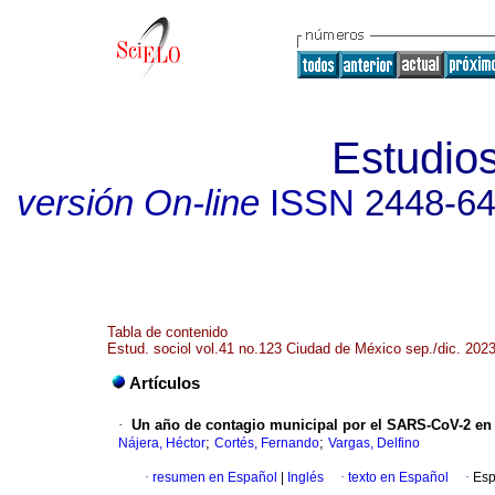
Estudios
versión On-line
ISSN
2448-6
Tabla de contenido
Estud. sociol vol.41 no.123 Ciudad de México sep./dic. 202
Artículos
·
Un año de contagio municipal por el SARS-CoV-2 en M
;
;
Nájera, Héctor
Cortés, Fernando
Vargas, Delfino
·
resumen en Español
|
Inglés
·
texto en Español
·
Esp