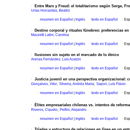
·
Entre Marx y Freud: el totalitarismo según Serge, 
Urías Horcasitas, Beatriz
·
resumen en Español
|
Inglés
·
texto en Español
·
Esp
·
Destino corporal y rituales fúnebres: preferencias en 
Mazzetti Latini, Carolina
·
resumen en Español
|
Inglés
·
texto en Español
·
Esp
·
Ilusiones sin sujeto en el mercado de lo étnico
Arenas Fernández, Luis Acatzin
·
resumen en Español
|
Inglés
·
texto en Español
·
Esp
·
Justicia juvenil en una perspectiva organizacional: 
;
;
Gonçalves, Vitor
Silveira, Andréa Maria
Sapori, Luís Flávio
·
resumen en Español
|
Inglés
·
texto en Español
·
Esp
·
Élites empresariales chilenas vs. intentos de reforma 
;
Riveros, Claudio
Pelfini, Alejandro
·
resumen en Español
|
Inglés
·
texto en Español
·
Esp
·
Tríadas y estructura de relaciones en línea en un en