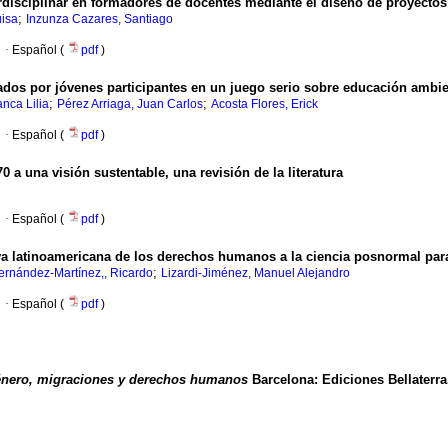
rdisciplinar en formadores de docentes mediante el diseño de proyectos
;
uisa
Inzunza Cazares, Santiago
·
Español (
pdf
)
ados por jóvenes participantes en un juego serio sobre educación ambie
;
;
nca Lilia
Pérez Arriaga, Juan Carlos
Acosta Flores, Erick
·
Español (
pdf
)
0 a una visión sustentable, una revisión de la literatura
·
Español (
pdf
)
iva latinoamericana de los derechos humanos a la ciencia posnormal para
;
ernández-Martínez,, Ricardo
Lizardi-Jiménez, Manuel Alejandro
·
Español (
pdf
)
nero, migraciones y derechos humanos
Barcelona: Ediciones Bellaterra