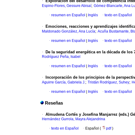
·
Exploración del desarrollo de competencia inte
;
Espino-Flores, Gessure Abisaí
Gómez-Blancarte, Ana L
·
resumen en Español
|
Inglés
·
texto en Español
·
Emociones, reacciones y aprendizajes identific
;
Maldonado González, Ana Lucía
Acuña Bustamante, Bla
·
resumen en Español
|
Inglés
·
texto en Español
·
De la seguridad energética en la década de los 7
Rodríguez Peña, Isabel
·
resumen en Español
|
Inglés
·
texto en Español
·
Incorporación de los principios de la perspect
;
;
Aguirre García, Gabriela J.
Tristán Rodríguez, Suhey
H
·
resumen en Español
|
Inglés
·
texto en Español
Reseñas
·
Almudena Cortés y Josefina Manjarrez (eds.)
Gé
Hernández Gurrola, Mayra Alejandrina
·
texto en Español
·
Español (
pdf
)