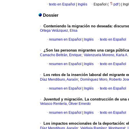
·
texto en Español
|
Inglés
·
Español (
pdf
) | Ing
Dossier
·
Conteniendo la migración no deseada: discursos
Ortega Velázquez, Elisa
·
resumen en Español
|
Inglés
·
texto en Español
·
¿Son las personas migrantes una carga pública
;
Camacho Beltrán, Enrique
Valenzuela Moreno, Karla A.
·
resumen en Español
|
Inglés
·
texto en Español
·
Los retos de la inserción laboral del migrante 
;
Díaz Mendiburo, Aaraón
Domínguez Moro, Roberto Jos
·
resumen en Español
|
Inglés
·
texto en Español
·
Juventud y migración. La construcción de una 
Velasco Rentería, Oliver Ernesto
·
resumen en Español
|
Inglés
·
texto en Español
·
Los impactos emocionales de la deportación: el
;
;
Díaz Mendiburo, Aaraón
Valdivia Ramírez, Montserrat