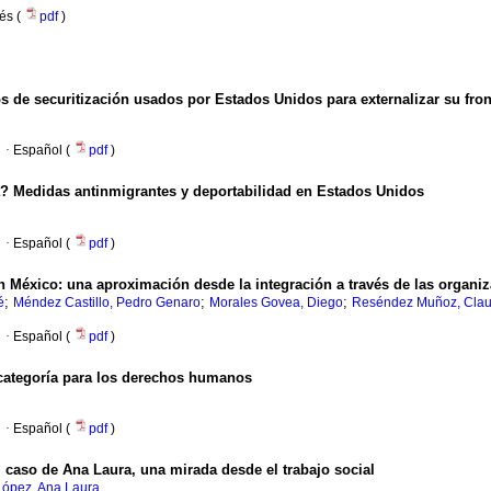
lés (
pdf
)
 de securitización usados por Estados Unidos para externalizar su fron
·
Español (
pdf
)
? Medidas antinmigrantes y deportabilidad en Estados Unidos
·
Español (
pdf
)
en México: una aproximación desde la integración a través de las organiz
;
;
;
é
Méndez Castillo, Pedro Genaro
Morales Govea, Diego
Reséndez Muñoz, Claud
·
Español (
pdf
)
categoría para los derechos humanos
·
Español (
pdf
)
 caso de Ana Laura, una mirada desde el trabajo social
López, Ana Laura