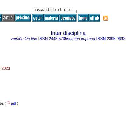
Inter disciplina
versión On-line
ISSN
2448-5705
versión impresa
ISSN
2395-969X
. 2023
lés (
pdf
)