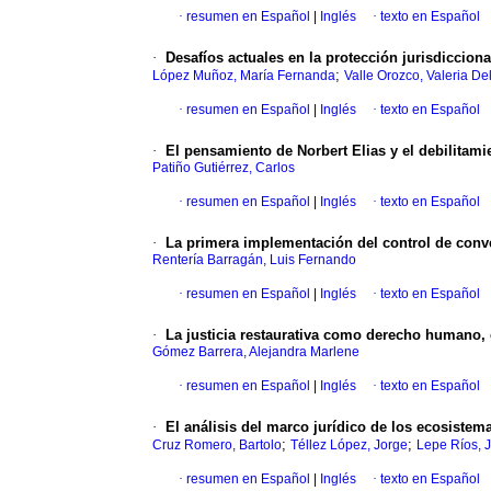
·
resumen en Español
|
Inglés
·
texto en Español
·
Desafíos actuales en la protección jurisdiccion
;
López Muñoz, María Fernanda
Valle Orozco, Valeria De
·
resumen en Español
|
Inglés
·
texto en Español
·
El pensamiento de Norbert Elias y el debilita
Patiño Gutiérrez, Carlos
·
resumen en Español
|
Inglés
·
texto en Español
·
La primera implementación del control de conve
Rentería Barragán, Luis Fernando
·
resumen en Español
|
Inglés
·
texto en Español
·
La justicia restaurativa como derecho humano, e
Gómez Barrera, Alejandra Marlene
·
resumen en Español
|
Inglés
·
texto en Español
·
El análisis del marco jurídico de los ecosistem
;
;
Cruz Romero, Bartolo
Téllez López, Jorge
Lepe Ríos, 
·
resumen en Español
|
Inglés
·
texto en Español