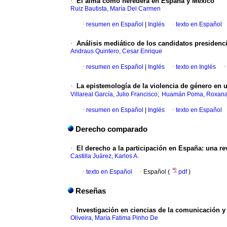
·
El alma como heredera en España y México
Ruiz Bautista, María Del Carmen
·
resumen en Español
|
Inglés
·
texto en Español
·
Análisis mediático de los candidatos presidenci
Andraus Quintero, Cesar Enrique
·
resumen en Español
|
Inglés
·
texto en Inglés
·
·
La epistemología de la violencia de género en 
;
Villareal García, Julio Francisco
Huamán Poma, Roxana 
·
resumen en Español
|
Inglés
·
texto en Español
Derecho comparado
·
El derecho a la participación en España: una r
Castilla Juárez, Karlos A.
·
texto en Español
·
Español (
pdf
)
Reseñas
·
Investigación en ciencias de la comunicación y
Oliveira, María Fatima Pinho De