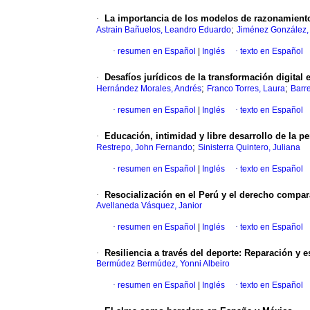
·
La importancia de los modelos de razonamiento
;
Astrain Bañuelos, Leandro Eduardo
Jiménez González, 
·
resumen en Español
|
Inglés
·
texto en Español
·
Desafíos jurídicos de la transformación digita
;
;
Hernández Morales, Andrés
Franco Torres, Laura
Barr
·
resumen en Español
|
Inglés
·
texto en Español
·
Educación, intimidad y libre desarrollo de la p
;
Restrepo, John Fernando
Sinisterra Quintero, Juliana
·
resumen en Español
|
Inglés
·
texto en Español
·
Resocialización en el Perú y el derecho compara
Avellaneda Vásquez, Janior
·
resumen en Español
|
Inglés
·
texto en Español
·
Resiliencia a través del deporte: Reparación y 
Bermúdez Bermúdez, Yonni Albeiro
·
resumen en Español
|
Inglés
·
texto en Español