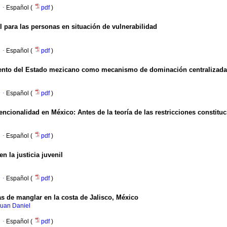
·
Español (
pdf
)
al para las personas en situación de vulnerabilidad
l
·
Español (
pdf
)
miento del Estado mezicano como mecanismo de dominación centralizada
·
Español (
pdf
)
ncionalidad en México: Antes de la teoría de las restricciones constit
·
Español (
pdf
)
n la justicia juvenil
·
Español (
pdf
)
as de manglar en la costa de Jalisco, México
Juan Daniel
·
Español (
pdf
)