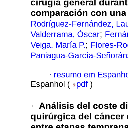
cirugía general duran
comparación con una 
Rodríguez-Fernández, La
;
Valderrama, Óscar
Ferná
;
Veiga, María P.
Flores-Ro
Paniagua-García-Señorán
·
resumo em Espanho
Espanhol (
pdf
)
·
Análisis del coste d
quirúrgica del cánce
entre etapas temprana 