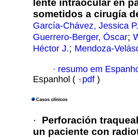
lente intraocular en p
sometidos a cirugía d
García-Chávez, Jessica P
;
Guerrero-Berger, Óscar
W
;
Héctor J.
Mendoza-Velásq
·
resumo em Espanho
Espanhol (
pdf
)
Casos clínicos
·
Perforación traqueal 
un paciente con radiot