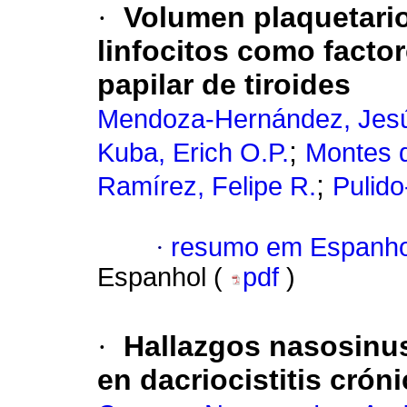
·
Volumen plaquetario
linfocitos como facto
papilar de tiroides
Mendoza-Hernández, Jesú
;
Kuba, Erich O.P.
Montes 
;
Ramírez, Felipe R.
Pulid
·
resumo em Espanho
Espanhol (
pdf
)
·
Hallazgos nasosinu
en dacriocistitis cróni