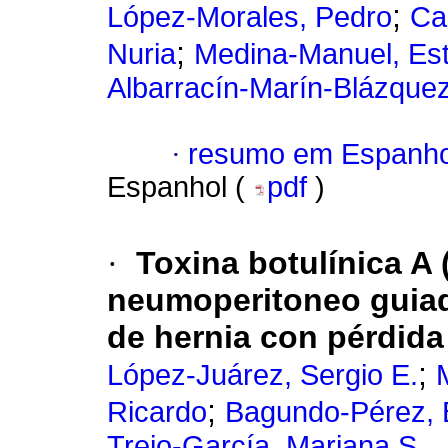
;
López-Morales, Pedro
Ca
;
Nuria
Medina-Manuel, Es
Albarracín-Marín-Blázquez
·
resumo em Espanho
Espanhol (
pdf
)
·
Toxina botulínica A
neumoperitoneo guiad
de hernia con pérdida
;
López-Juárez, Sergio E.
;
Ricardo
Bagundo-Pérez, B
Trejo-García, Mariana S.