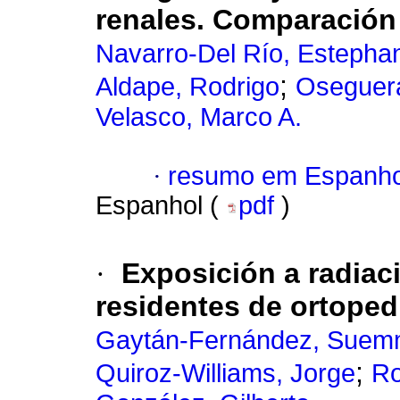
renales. Comparación 
Navarro-Del Río, Estepha
;
Aldape, Rodrigo
Oseguera
Velasco, Marco A.
·
resumo em Espanho
Espanhol (
pdf
)
·
Exposición a radiac
residentes de ortopedi
Gaytán-Fernández, Sue
;
Quiroz-Williams, Jorge
Ro