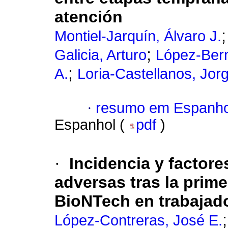
atención
Montiel-Jarquín, Álvaro J.
;
Galicia, Arturo
López-Bern
;
A.
Loria-Castellanos, Jor
·
resumo em Espanho
Espanhol (
pdf
)
·
Incidencia y factor
adversas tras la prime
BioNTech en trabajado
López-Contreras, José E.