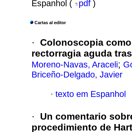
Espanhol (
pdf
)
Cartas al editor
·
Colonoscopia como 
rectorragia aguda tra
;
Moreno-Navas, Araceli
Gó
Briceño-Delgado, Javier
·
texto em Espanhol
·
Un comentario sobre
procedimiento de Har