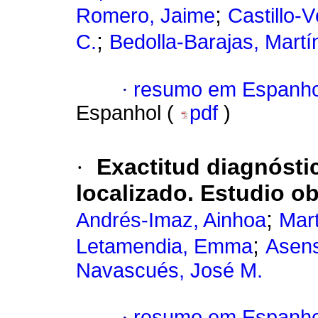
;
Romero, Jaime
Castillo-V
;
C.
Bedolla-Barajas, Martí
·
resumo em Espanho
Espanhol (
pdf
)
·
Exactitud diagnósti
localizado. Estudio o
;
Andrés-Imaz, Ainhoa
Mart
;
Letamendia, Emma
Asens
Navascués, José M.
·
resumo em Espanho