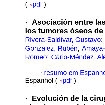
(
pdf
)
·
Asociación entre las
los tumores óseos de 
;
Rivera-Saldívar, Gustavo
;
Gonzalez, Rubén
Amaya-
;
Romeo
Cario-Méndez, Al
·
resumo em Espanho
Espanhol (
pdf
)
·
Evolución de la ciru