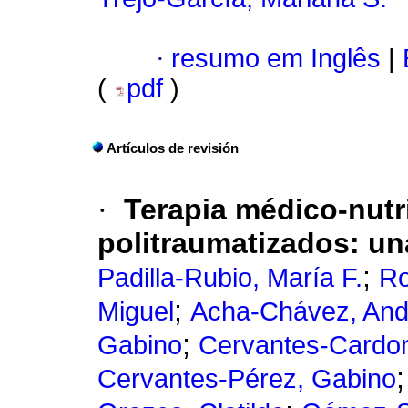
·
resumo em Inglês
|
(
pdf
)
Artículos de revisión
·
Terapia médico-nutr
politraumatizados: un
;
Padilla-Rubio, María F.
Ro
;
Miguel
Acha-Chávez, And
;
Gabino
Cervantes-Cardon
Cervantes-Pérez, Gabino