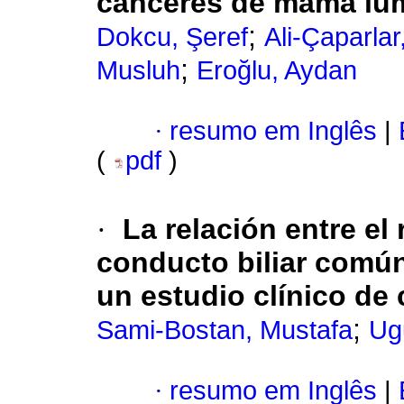
cánceres de mama lu
;
Dokcu, Şeref
Ali-Çaparla
;
Musluh
Eroğlu, Aydan
·
resumo em Inglês
|
(
pdf
)
·
La relación entre el 
conducto biliar común
un estudio clínico de
;
Sami-Bostan, Mustafa
Ugu
·
resumo em Inglês
|