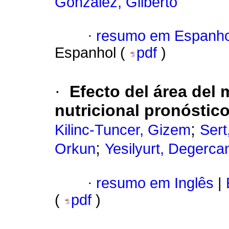
González, Gilberto
·
resumo em Espanho
Espanhol (
pdf
)
·
Efecto del área del 
nutricional pronóstic
;
Kilinc-Tuncer, Gizem
Sert
;
Orkun
Yesilyurt, Degerca
·
resumo em Inglês
|
(
pdf
)