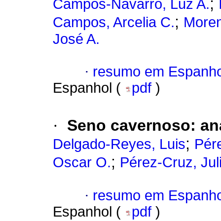
;
Campos-Navarro, Luz A.
;
Campos, Arcelia C.
Moren
José A.
·
resumo em Espanho
Espanhol (
pdf
)
·
Seno cavernoso: ana
;
Delgado-Reyes, Luis
Pér
;
Oscar O.
Pérez-Cruz, Jul
·
resumo em Espanho
Espanhol (
pdf
)