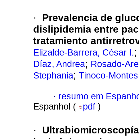
·
Prevalencia de gluc
dislipidemia entre p
tratamiento antirretrov
Elizalde-Barrera, César I.
;
Díaz, Andrea
Rosado-Aren
;
Stephania
Tinoco-Montes,
·
resumo em Espanho
Espanhol (
pdf
)
·
Ultrabiomicroscopía 