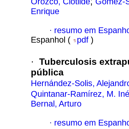
;
Orozco, Clotilde
Gómez-S
Enrique
·
resumo em Espanho
Espanhol (
pdf
)
·
Tuberculosis extrap
pública
Hernández-Solis, Alejandr
Quintanar-Ramírez, M. In
Bernal, Arturo
·
resumo em Espanho