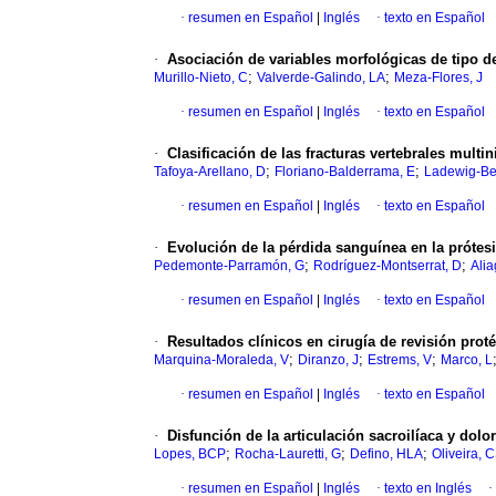
·
resumen en Español
|
Inglés
·
texto en Español
·
Asociación de variables morfológicas de tipo 
;
;
Murillo-Nieto, C
Valverde-Galindo, LA
Meza-Flores, J
·
resumen en Español
|
Inglés
·
texto en Español
·
Clasificación de las fracturas vertebrales multi
;
;
Tafoya-Arellano, D
Floriano-Balderrama, E
Ladewig-Be
·
resumen en Español
|
Inglés
·
texto en Español
·
Evolución de la pérdida sanguínea en la prótesi
;
;
Pedemonte-Parramón, G
Rodríguez-Montserrat, D
Ali
·
resumen en Español
|
Inglés
·
texto en Español
·
Resultados clínicos en cirugía de revisión prot
;
;
;
Marquina-Moraleda, V
Diranzo, J
Estrems, V
Marco, L
·
resumen en Español
|
Inglés
·
texto en Español
·
Disfunción de la articulación sacroilíaca y dol
;
;
;
Lopes, BCP
Rocha-Lauretti, G
Defino, HLA
Oliveira, 
·
resumen en Español
|
Inglés
·
texto en Inglés
·