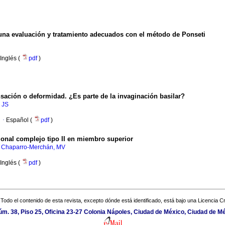
una evaluación y tratamiento adecuados con el método de Ponseti
Inglés (
pdf
)
ación o deformidad. ¿Es parte de la invaginación basilar?
, JS
·
Español (
pdf
)
ional complejo tipo II en miembro superior
;
Chaparro-Merchán, MV
Inglés (
pdf
)
Todo el contenido de esta revista, excepto dónde está identificado, está bajo una
Licencia 
núm. 38, Piso 25, Oficina 23-27 Colonia Nápoles, Ciudad de México, Ciudad de Mé