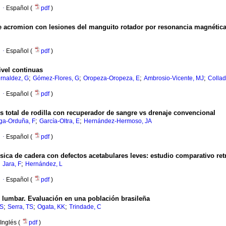
·
Español (
pdf
)
de acromion con lesiones del manguito rotador por resonancia magnética
·
Español (
pdf
)
nivel continuas
;
;
;
;
rnaldez, G
Gómez-Flores, G
Oropeza-Oropeza, E
Ambrosio-Vicente, MJ
Colla
·
Español (
pdf
)
s total de rodilla con recuperador de sangre vs drenaje convencional
;
;
aga-Orduña, F
García-Oltra, E
Hernández-Hermoso, JA
·
Español (
pdf
)
ésica de cadera con defectos acetabulares leves: estudio comparativo re
;
;
Jara, F
Hernández, L
·
Español (
pdf
)
or lumbar. Evaluación en una población brasileña
;
;
;
CS
Serra, TS
Ogata, KK
Trindade, C
Inglés (
pdf
)