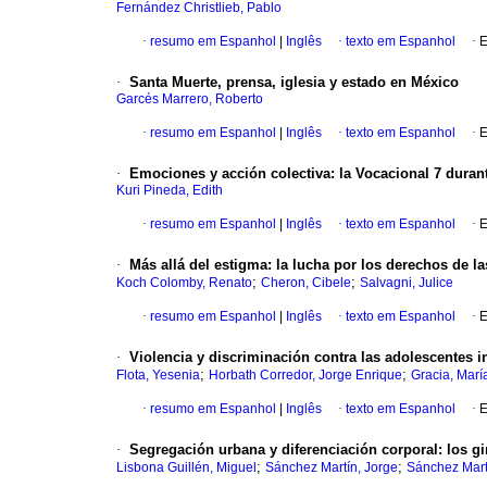
Fernández Christlieb, Pablo
·
resumo em Espanhol
|
Inglês
·
texto em Espanhol
·
E
·
Santa Muerte, prensa, iglesia y estado en México
Garcés Marrero, Roberto
·
resumo em Espanhol
|
Inglês
·
texto em Espanhol
·
E
·
Emociones y acción colectiva: la Vocacional 7 duran
Kuri Pineda, Edith
·
resumo em Espanhol
|
Inglês
·
texto em Espanhol
·
E
·
Más allá del estigma: la lucha por los derechos de la
;
;
Koch Colomby, Renato
Cheron, Cibele
Salvagni, Julice
·
resumo em Espanhol
|
Inglês
·
texto em Espanhol
·
E
·
Violencia y discriminación contra las adolescentes 
;
;
Flota, Yesenia
Horbath Corredor, Jorge Enrique
Gracia, Marí
·
resumo em Espanhol
|
Inglês
·
texto em Espanhol
·
E
·
Segregación urbana y diferenciación corporal: los g
;
;
Lisbona Guillén, Miguel
Sánchez Martín, Jorge
Sánchez Mart