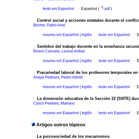
·
texto em Espanhol
·
Espanhol (
pdf
)
·
Control social y acciones estatales durante el confli
Becher, Pablo Ariel
·
resumo em Espanhol
|
Inglês
·
texto em Espanhol
·
E
·
Sentidos del trabajo docente en la enseñanza secun
Rivero Cancela, Leonel Aníbal
·
resumo em Espanhol
|
Inglês
·
texto em Espanhol
·
E
·
Precariedad laboral de los profesores temporales e
Anaya Pedraza, Pedro Adrián
·
resumo em Espanhol
|
Inglês
·
texto em Espanhol
·
E
·
La dimensión educativa de la Sección 22 (SNTE) dur
Casco Peebles, Mariano
·
resumo em Espanhol
|
Inglês
·
texto em Espanhol
·
E
Artigos outros tópicos
·
La psicosociedad de los mecanismos