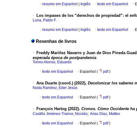
·
resumo em Espanhol
|
Inglês
·
texto em Espanhol
·
E
·
Los impases de los “derechos de propiedad”: el enfo
Luna, Pablo F.
·
resumo em Espanhol
|
Inglês
·
texto em Espanhol
·
E
Resenhas de livros
·
Freddy Mariñez Navarro y Juan de Dios Pineda Guad
esperada época de postpandemia
Torres Alonso, Eduardo
·
texto em Espanhol
·
Espanhol (
pdf
)
·
Ana Duarte (coord.) (2022),
Decolonizar los saberes 
Noda Ramírez, Eder Jesús
·
texto em Espanhol
·
Espanhol (
pdf
)
·
François Hartog (2022).
Cronos. Cómo Occidente ha p
;
Castillo Jiménez-Trainor, Nicolás
Arias Díaz, Matteo
·
texto em Espanhol
·
Espanhol (
pdf
)