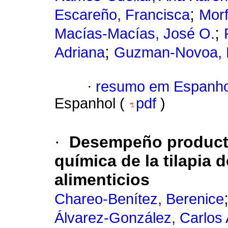
;
Escareño, Francisca
Morf
;
Macías-Macías, José O.
;
Adriana
Guzman-Novoa, 
·
resumo em Espanho
Espanhol (
pdf
)
·
Desempeño product
química de la tilapia 
alimenticios
Chareo-Benítez, Berenice
Álvarez-González, Carlos 