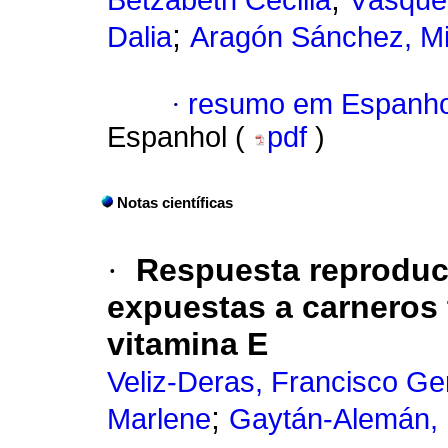
Betzabeth Cecilia
Vásquez
;
Dalia
Aragón Sánchez, Mi
·
resumo em Espanho
Espanhol (
pdf
)
Notas científicas
·
Respuesta reproduct
expuestas a carneros 
vitamina E
Veliz-Deras, Francisco Ge
;
Marlene
Gaytán-Alemán, 