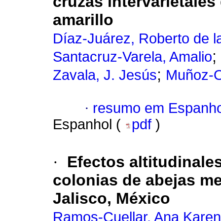
cruzas intervarietale
amarillo
Díaz-Juárez, Roberto de l
;
Santacruz-Varela, Amalio
;
Zavala, J. Jesús
Muñoz-O
·
resumo em Espanho
Espanhol (
pdf
)
·
Efectos altitudinales
colonias de abejas mel
Jalisco, México
Ramos-Cuellar, Ana Karen