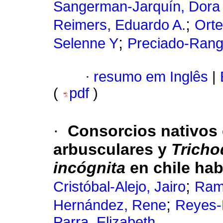
Sangerman-Jarquín, Dora
;
Reimers, Eduardo A.
Orte
;
Selenne Y
Preciado-Rang
·
resumo em Inglês
|
(
pdf
)
·
Consorcios nativos 
arbusculares y
Trich
incógnita
en chile ha
;
Cristóbal-Alejo, Jairo
Ramo
;
Hernández, Rene
Reyes-
Parra, Elizabeth