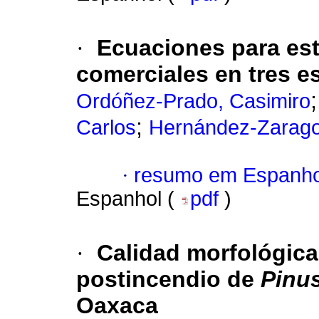
·
Ecuaciones para esti
comerciales en tres 
Ordóñez-Prado, Casimiro
;
Carlos
Hernández-Zarago
·
resumo em Espanho
Espanhol (
pdf
)
·
Calidad morfológica
postincendio de
Pinu
Oaxaca