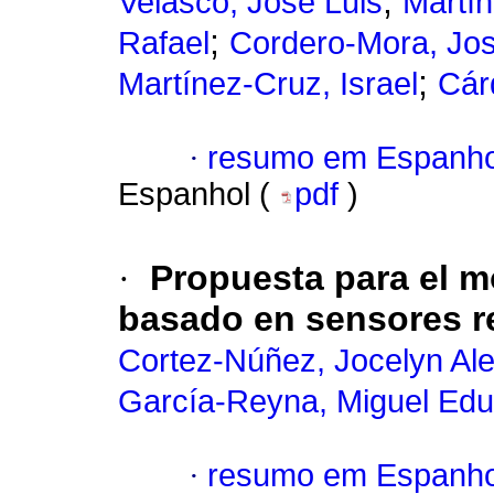
;
Velasco, José Luis
Martín
;
Rafael
Cordero-Mora, Jos
;
Martínez-Cruz, Israel
Cár
·
resumo em Espanho
Espanhol (
pdf
)
·
Propuesta para el m
basado en sensores 
Cortez-Núñez, Jocelyn Ale
García-Reyna, Miguel Ed
·
resumo em Espanho