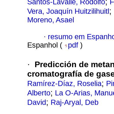
;
Santos-Lavalle, Rodolfo
F
;
Vera, Joaquín Huitzilihuitl
Moreno, Asael
·
resumo em Espanho
Espanhol (
pdf
)
·
Predicción de metan
cromatografía de gas
;
Ramírez-Díaz, Roselia
Pi
;
Alberto
La O-Arias, Manue
;
David
Raj-Aryal, Deb