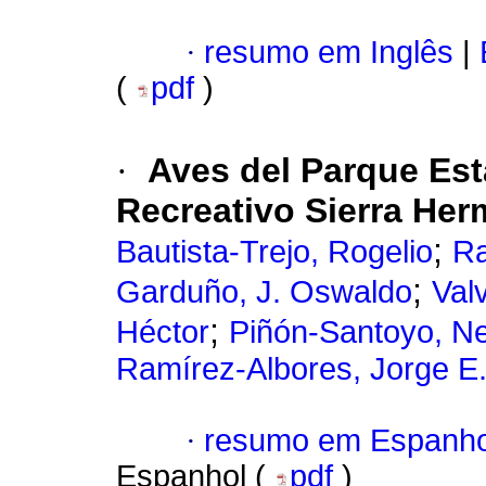
·
resumo em Inglês
|
(
pdf
)
·
Aves del Parque Esta
Recreativo Sierra He
;
Bautista-Trejo, Rogelio
Ra
;
Garduño, J. Oswaldo
Val
;
Héctor
Piñón-Santoyo, Ne
Ramírez-Albores, Jorge E
·
resumo em Espanho
Espanhol (
pdf
)