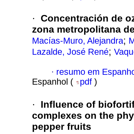
·
Concentración de oz
zona metropolitana d
;
Macías-Muro, Alejandra
M
;
Lazalde, José René
Vaqu
·
resumo em Espanho
Espanhol (
pdf
)
·
Influence of biofort
complexes on the phyt
pepper fruits