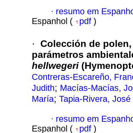
·
resumo em Espanho
Espanhol (
pdf
)
·
Colección de polen,
parámetros ambiental
hellwegeri
(Hymenopte
Contreras-Escareño, Fran
;
Judith
Macías-Macías, Jo
;
María
Tapia-Rivera, José
·
resumo em Espanho
Espanhol (
pdf
)