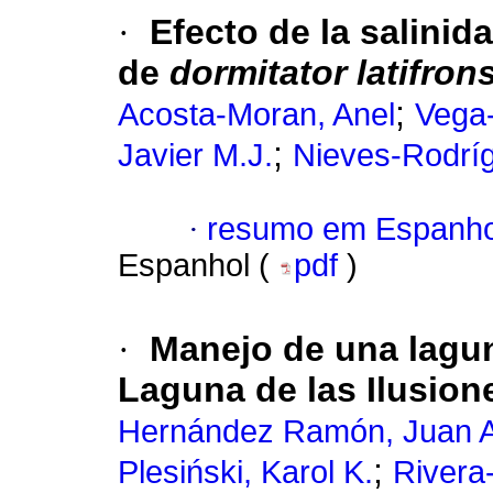
·
Efecto de la salinid
de
dormitator latifron
;
Acosta-Moran, Anel
Vega-
;
Javier M.J.
Nieves-Rodrí
·
resumo em Espanho
Espanhol (
pdf
)
·
Manejo de una lagun
Laguna de las Ilusion
Hernández Ramón, Juan A
;
Plesiński, Karol K.
Rivera