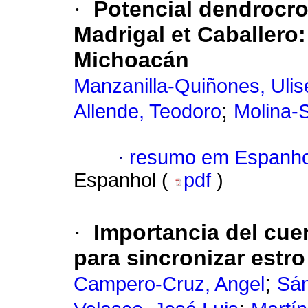
·
Potencial dendrocr
Madrigal et Caballero
Michoacán
Manzanilla-Quiñones, Ulis
;
Allende, Teodoro
Molina-
·
resumo em Espanho
Espanhol (
pdf
)
·
Importancia del cuer
para sincronizar estro
;
Campero-Cruz, Angel
Sán