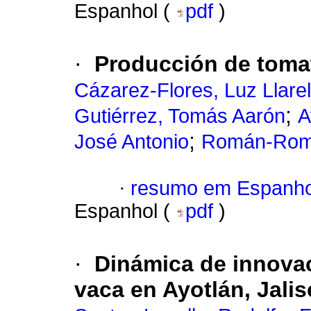
Espanhol (
pdf
)
·
Producción de tomat
Cázarez-Flores, Luz Llare
;
Gutiérrez, Tomás Aarón
A
;
José Antonio
Román-Rom
·
resumo em Espanho
Espanhol (
pdf
)
·
Dinámica de innovac
vaca en Ayotlán, Jali