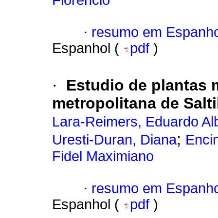
Florencio
·
resumo em Espanho
Espanhol (
pdf
)
·
Estudio de plantas 
metropolitana de Salti
Lara-Reimers, Eduardo Al
;
Uresti-Duran, Diana
Enci
Fidel Maximiano
·
resumo em Espanho
Espanhol (
pdf
)