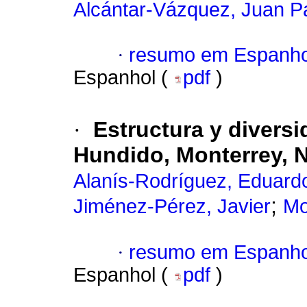
Alcántar-Vázquez, Juan P
·
resumo em Espanho
Espanhol (
pdf
)
·
Estructura y divers
Hundido, Monterrey, 
Alanís-Rodríguez, Eduard
;
Jiménez-Pérez, Javier
Mo
·
resumo em Espanho
Espanhol (
pdf
)