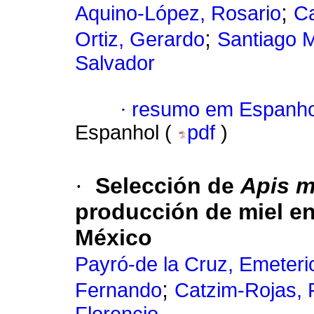
;
Aquino-López, Rosario
Ca
;
Ortiz, Gerardo
Santiago M
Salvador
·
resumo em Espanho
Espanhol (
pdf
)
·
Selección de
Apis m
producción de miel e
México
Payró-de la Cruz, Emeteri
;
Fernando
Catzim-Rojas, 