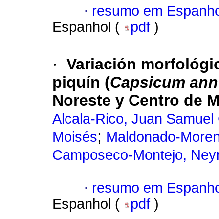
·
resumo em Espanho
Espanhol (
pdf
)
·
Variación morfológi
piquín (
Capsicum an
Noreste y Centro de 
Alcala-Rico, Juan Samuel
;
Moisés
Maldonado-Moren
Camposeco-Montejo, Ney
·
resumo em Espanho
Espanhol (
pdf
)