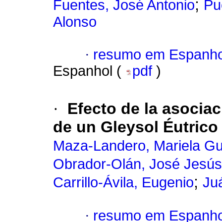
;
Fuentes, José Antonio
Pu
Alonso
·
resumo em Espanho
Espanhol (
pdf
)
·
Efecto de la asociaci
de un Gleysol Éutrico
Maza-Landero, Mariela G
Obrador-Olán, José Jesús
;
Carrillo-Ávila, Eugenio
Ju
·
resumo em Espanho