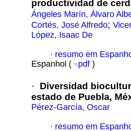
productividad de cer
Ángeles Marín, Álvaro Alb
;
Cortés, José Alfredo
Vice
López, Isaac De
·
resumo em Espanho
Espanhol (
pdf
)
·
Diversidad biocultur
estado de Puebla, Méx
Pérez-García, Oscar
·
resumo em Espanho