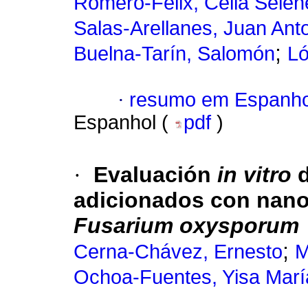
Romero-Félix, Celia Selen
Salas-Arellanes, Juan Ant
;
Buelna-Tarín, Salomón
Ló
·
resumo em Espanho
Espanhol (
pdf
)
·
Evaluación
in vitro
d
adicionados con nanop
Fusarium oxysporum
;
Cerna-Chávez, Ernesto
M
Ochoa-Fuentes, Yisa Marí