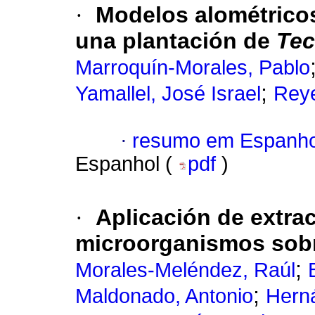
·
Modelos alométricos
una plantación de
Tec
Marroquín-Morales, Pablo
;
Yamallel, José Israel
Reye
·
resumo em Espanho
Espanhol (
pdf
)
·
Aplicación de extra
microorganismos sobr
;
Morales-Meléndez, Raúl
;
Maldonado, Antonio
Hern