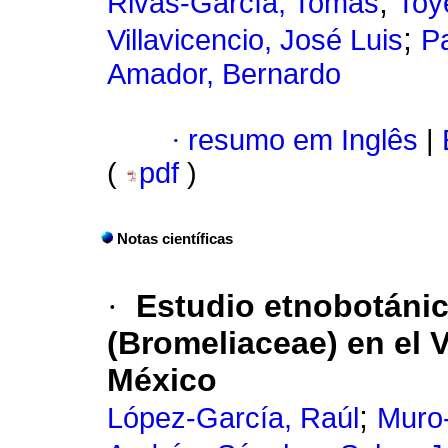
;
Rivas-García, Tomás
Toy
;
Villavicencio, José Luis
Pa
Amador, Bernardo
·
resumo em Inglês
|
(
pdf
)
Notas científicas
·
Estudio etnobotánic
(Bromeliaceae) en el V
México
;
López-García, Raúl
Muro-