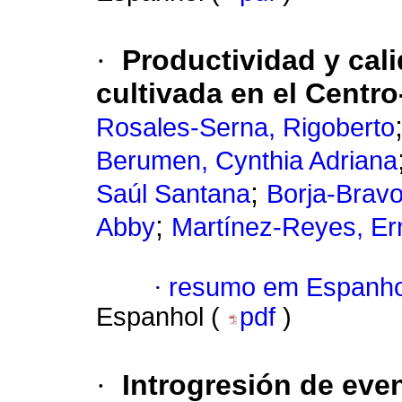
·
Productividad y cali
cultivada en el Centr
Rosales-Serna, Rigoberto
Berumen, Cynthia Adriana
;
Saúl Santana
Borja-Brav
;
Abby
Martínez-Reyes, Er
·
resumo em Espanho
Espanhol (
pdf
)
·
Introgresión de eve