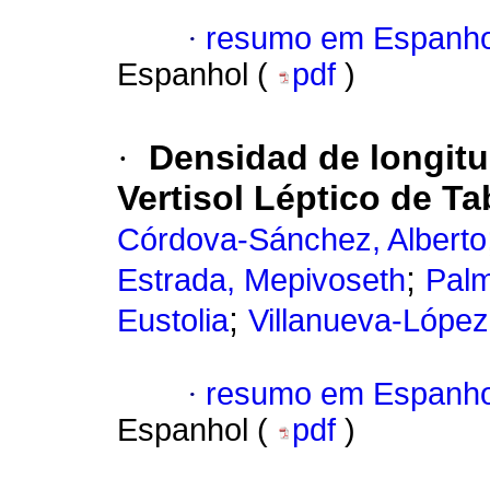
·
resumo em Espanho
Espanhol (
pdf
)
·
Densidad de longitud
Vertisol Léptico de T
Córdova-Sánchez, Alberto
;
Estrada, Mepivoseth
Palm
;
Eustolia
Villanueva-López,
·
resumo em Espanho
Espanhol (
pdf
)