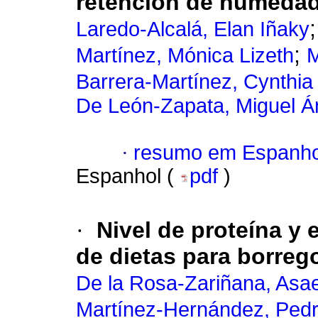
retención de humedad 
Laredo-Alcalá, Elan Iñaky
;
Martínez, Mónica Lizeth
M
Barrera-Martínez, Cynthia 
De León-Zapata, Miguel Á
·
resumo em Espanho
Espanhol (
pdf
)
·
Nivel de proteína y 
de dietas para borreg
De la Rosa-Zariñana, Asa
Martínez-Hernández, Pedr