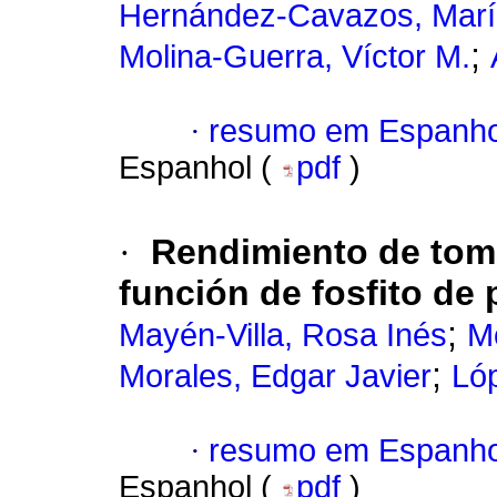
Hernández-Cavazos, María
;
Molina-Guerra, Víctor M.
·
resumo em Espanho
Espanhol (
pdf
)
·
Rendimiento de tom
función de fosfito de p
;
Mayén-Villa, Rosa Inés
M
;
Morales, Edgar Javier
Ló
·
resumo em Espanho
Espanhol (
pdf
)