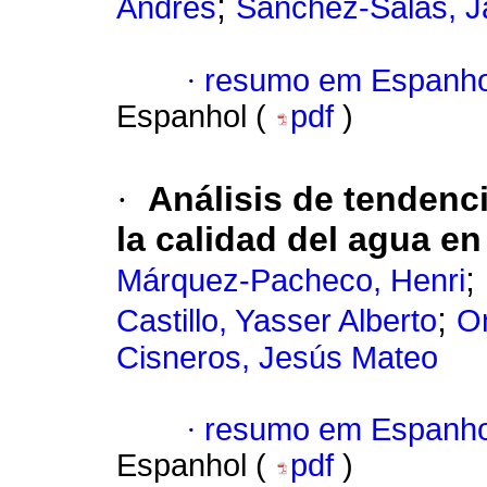
;
Andrés
Sánchez-Salas, J
·
resumo em Espanho
Espanhol (
pdf
)
·
Análisis de tendenc
la calidad del agua en
;
Márquez-Pacheco, Henri
;
Castillo, Yasser Alberto
On
Cisneros, Jesús Mateo
·
resumo em Espanho
Espanhol (
pdf
)