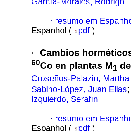
García-Morales, Rodrigo
·
resumo em Espanho
Espanhol (
pdf
)
·
Cambios horméticos
60
Co en plantas M
de
1
Croseños-Palazin, Martha 
Sabino-López, Juan Elias
Izquierdo, Serafín
·
resumo em Espanho
Espanhol (
pdf
)