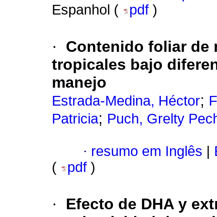
Espanhol (
pdf
)
·
Contenido foliar de
tropicales bajo difere
manejo
;
Estrada-Medina, Héctor
F
;
Patricia
Puch, Grelty Pec
·
resumo em Inglês
|
(
pdf
)
·
Efecto de DHA y ext