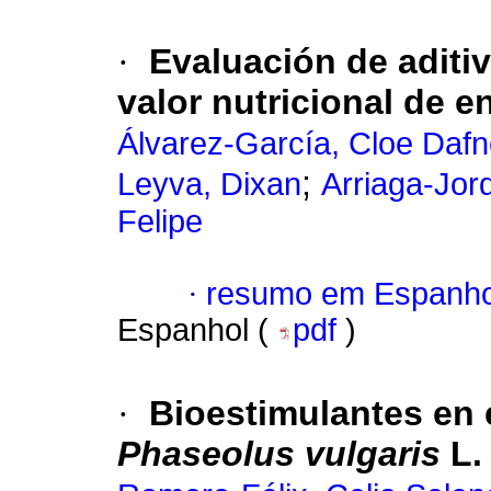
·
Evaluación de aditiv
valor nutricional de e
Álvarez-García, Cloe Daf
;
Leyva, Dixan
Arriaga-Jor
Felipe
·
resumo em Espanho
Espanhol (
pdf
)
·
Bioestimulantes en 
Phaseolus vulgaris
L.