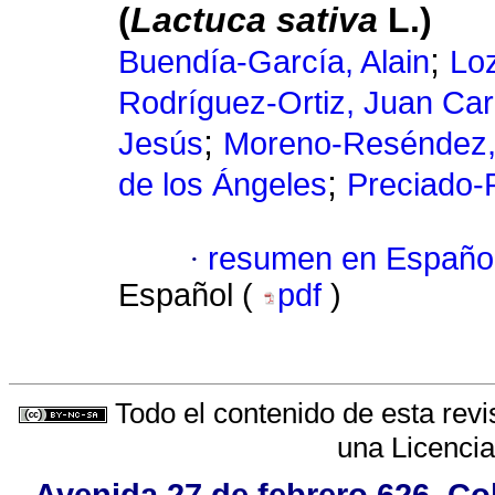
(
Lactuca sativa
L.)
;
Buendía-García, Alain
Lo
Rodríguez-Ortiz, Juan Car
;
Jesús
Moreno-Reséndez, 
;
de los Ángeles
Preciado-
·
resumen en Españo
Español (
pdf
)
Todo el contenido de esta revi
una
Licenci
Avenida 27 de febrero 626, Co