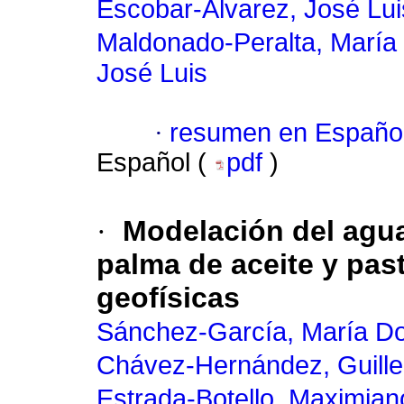
Escobar-Álvarez, José Lui
Maldonado-Peralta, María 
José Luis
·
resumen en Españo
Español (
pdf
)
·
Modelación del agua
palma de aceite y pas
geofísicas
Sánchez-García, María Do
Chávez-Hernández, Guill
Estrada-Botello, Maximian