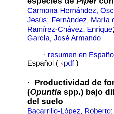
especies de
Piper
con
Carmona-Hernández, Osc
;
Jesús
Fernández, María 
Ramírez-Chávez, Enrique
García, José Armando
·
resumen en Españo
Español (
pdf
)
·
Productividad de fo
(
Opuntia
spp.) bajo d
del suelo
Bacarrillo-López, Roberto