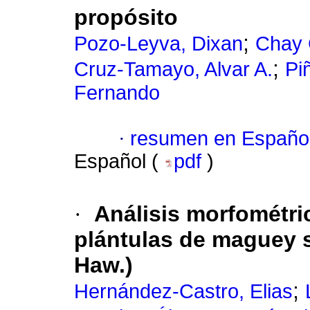
propósito
;
Pozo-Leyva, Dixan
Chay 
;
Cruz-Tamayo, Alvar A.
Pi
Fernando
·
resumen en Españo
Español (
pdf
)
·
Análisis morfométric
plántulas de maguey s
Haw.)
;
Hernández-Castro, Elias