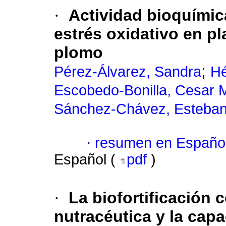
·
Actividad bioquímic
estrés oxidativo en p
plomo
;
Pérez-Álvarez, Sandra
Hé
Escobedo-Bonilla, Cesar M
Sánchez-Chávez, Esteba
·
resumen en Españo
Español (
pdf
)
·
La biofortificación 
nutracéutica y la cap