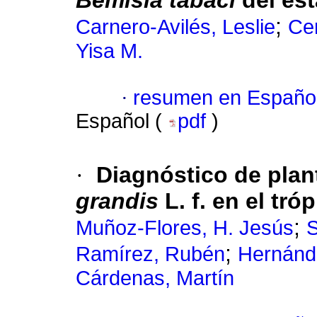
Bemisia tabaci
del est
;
Carnero-Avilés, Leslie
Ce
Yisa M.
·
resumen en Españo
Español (
pdf
)
·
Diagnóstico de pla
grandis
L. f. en el tr
;
Muñoz-Flores, H. Jesús
S
;
Ramírez, Rubén
Hernánd
Cárdenas, Martín