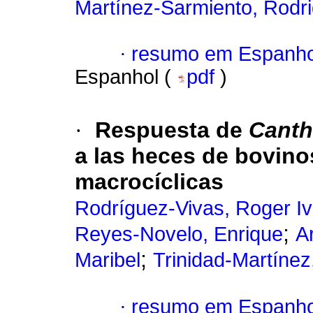
Martínez-Sarmiento, Rodri
·
resumo em Espanho
Espanhol (
pdf
)
·
Respuesta de
Canth
a las heces de bovino
macrocíclicas
Rodríguez-Vivas, Roger I
;
Reyes-Novelo, Enrique
A
;
Maribel
Trinidad-Martínez,
·
resumo em Espanho