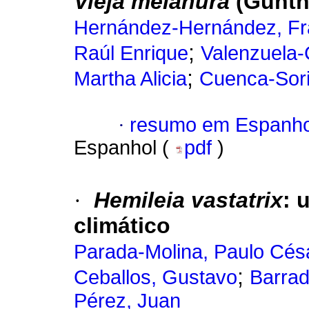
Vieja melanura
(Günthe
Hernández-Hernández, Fr
;
Raúl Enrique
Valenzuela-
;
Martha Alicia
Cuenca-Sori
·
resumo em Espanho
Espanhol (
pdf
)
·
Hemileia vastatrix
: 
climático
Parada-Molina, Paulo Cés
;
Ceballos, Gustavo
Barrad
Pérez, Juan