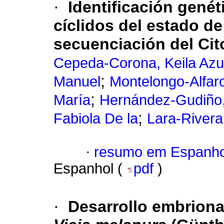
·
Identificación genét
cíclidos del estado d
secuenciación del Ci
Cepeda-Corona, Keila Az
;
Manuel
Montelongo-Alfaro
;
María
Hernández-Gudiño,
;
Fabiola De la
Lara-Rivera
·
resumo em Espanho
Espanhol (
pdf
)
·
Desarrollo embrionar