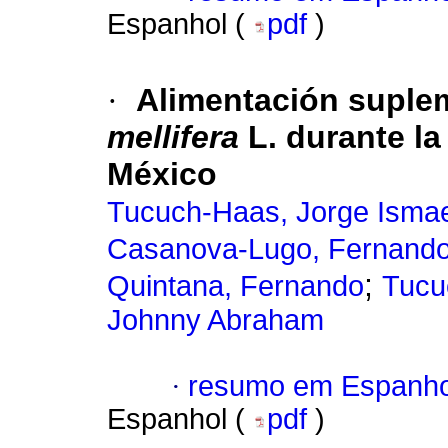
Espanhol (
pdf
)
·
Alimentación suplem
mellifera
L. durante la
México
Tucuch-Haas, Jorge Ismae
Casanova-Lugo, Fernand
;
Quintana, Fernando
Tucu
Johnny Abraham
·
resumo em Espanho
Espanhol (
pdf
)