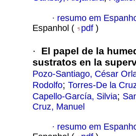
·
resumo em Espanho
Espanhol (
pdf
)
·
El papel de la humed
sustratos en la super
Pozo-Santiago, César Orl
;
Rodolfo
Torres-De la Cru
;
Capello-García, Silvia
San
Cruz, Manuel
·
resumo em Espanho