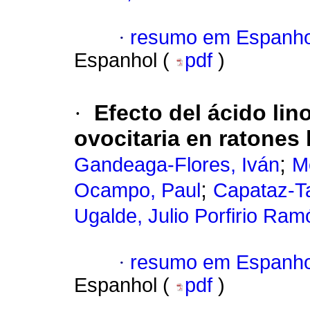
·
resumo em Espanho
Espanhol (
pdf
)
·
Efecto del ácido lin
ovocitaria en ratones
;
Gandeaga-Flores, Iván
M
;
Ocampo, Paul
Capataz-Ta
Ugalde, Julio Porfirio Ram
·
resumo em Espanho
Espanhol (
pdf
)