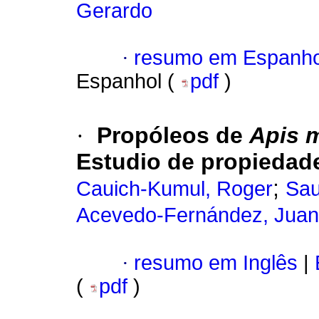
Gerardo
·
resumo em Espanho
Espanhol (
pdf
)
·
Propóleos de
Apis m
Estudio de propiedad
;
Cauich-Kumul, Roger
Sau
Acevedo-Fernández, Juan
·
resumo em Inglês
|
(
pdf
)