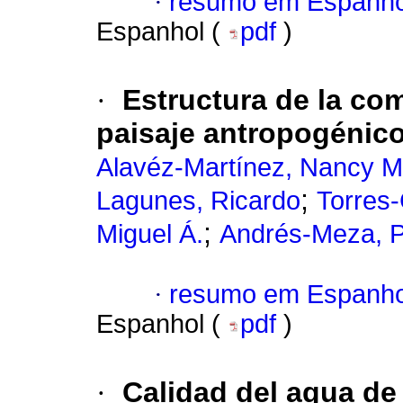
·
resumo em Espanho
Espanhol (
pdf
)
·
Estructura de la co
paisaje antropogénico
Alavéz-Martínez, Nancy M
;
Lagunes, Ricardo
Torres-
;
Miguel Á.
Andrés-Meza, P
·
resumo em Espanho
Espanhol (
pdf
)
·
Calidad del agua d