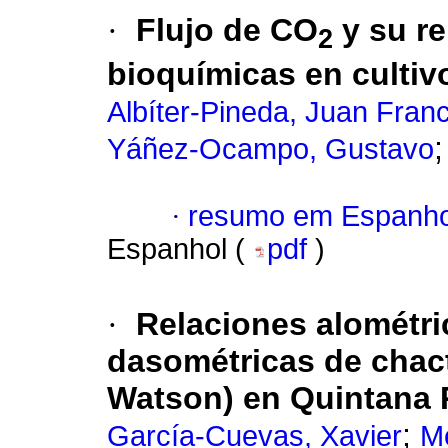
·
Flujo de CO
y su re
2
bioquímicas en cultiv
Albíter-Pineda, Juan Fran
Yáñez-Ocampo, Gustavo
·
resumo em Espanho
Espanhol (
pdf
)
·
Relaciones alométri
dasométricas de chact
Watson) en Quintana 
;
García-Cuevas, Xavier
M