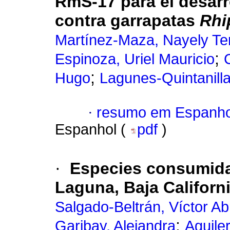
RmS-17 para el desarr
contra garrapatas
Rhi
Martínez-Maza, Nayely Te
;
Espinoza, Uriel Mauricio
;
Hugo
Lagunes-Quintanilla
·
resumo em Espanho
Espanhol (
pdf
)
·
Especies consumidas
Laguna, Baja Californ
Salgado-Beltrán, Víctor A
;
Garibay, Alejandra
Aguile