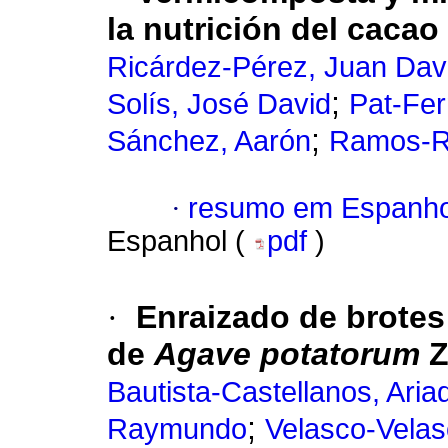
la nutrición del cacao
Ricárdez-Pérez, Juan Dav
;
Solís, José David
Pat-Fe
;
Sánchez, Aarón
Ramos-R
·
resumo em Espanho
Espanhol (
pdf
)
·
Enraizado de brote
de
Agave potatorum
Z
Bautista-Castellanos, Aria
;
Raymundo
Velasco-Velas