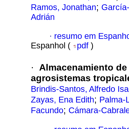
;
Ramos, Jonathan
García
Adrián
·
resumo em Espanho
Espanhol (
pdf
)
·
Almacenamiento de 
agrosistemas tropica
Brindis-Santos, Alfredo Is
;
Zayas, Ena Edith
Palma-L
;
Facundo
Cámara-Cabrale