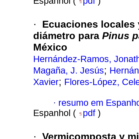
Espanhol (
pdf
)
·
Ecuaciones locales 
diámetro para
Pinus p
México
Hernández-Ramos, Jonat
;
Magaña, J. Jesús
Hernán
;
Xavier
Flores-López, Cele
·
resumo em Espanho
Espanhol (
pdf
)
·
Vermicomposta y mic