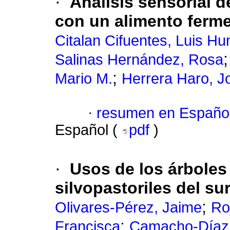
·
Análisis sensorial 
con un alimento ferme
Citalan Cifuentes, Luis H
Salinas Hernández, Rosa
;
Mario M.
Herrera Haro, J
·
resumen en Españo
Español (
pdf
)
·
Usos de los árbole
silvopastoriles del su
;
Olivares-Pérez, Jaime
Ro
;
Francisca
Camacho-Díaz,