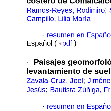
costero de Comalcalc
;
Ramos-Reyes, Rodimiro
Campillo, Lilia María
·
resumen en Españo
Español (
pdf
)
·
Paisajes geomorfoló
levantamiento de sue
;
Zavala-Cruz, Joel
Jiméne
;
Jesús
Bautista Zúñiga, F
·
resumen en Españo