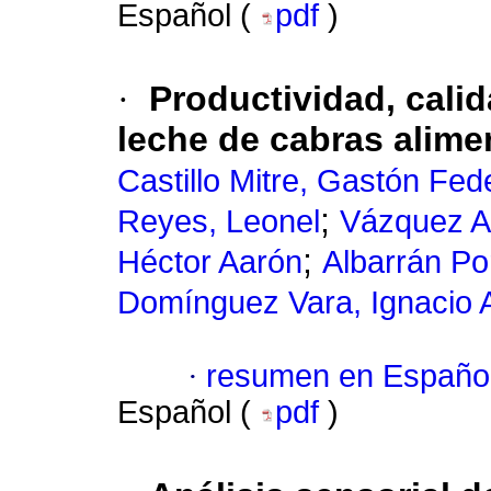
Español (
pdf
)
·
Productividad, calid
leche de cabras alime
Castillo Mitre, Gastón Fed
;
Reyes, Leonel
Vázquez A
;
Héctor Aarón
Albarrán Por
Domínguez Vara, Ignacio A
·
resumen en Españo
Español (
pdf
)