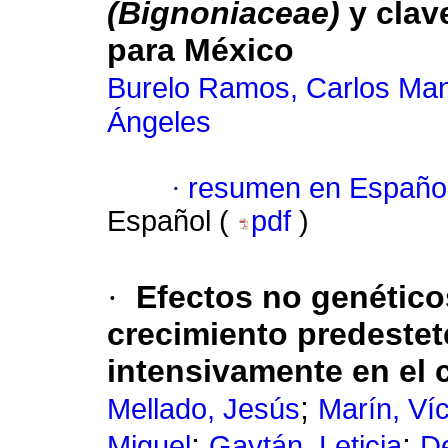
(Bignoniaceae)
y clav
para México
Burelo Ramos, Carlos Ma
Ángeles
·
resumen en Españo
Español (
pdf
)
·
Efectos no genéticos
crecimiento predeste
intensivamente en el 
;
Mellado, Jesús
Marín, Víc
;
;
Miguel
Gaytán, Leticia
De