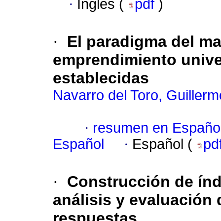
·
Inglés (
pdf
)
·
El paradigma del mar
emprendimiento univer
establecidas
Navarro del Toro, Guiller
·
resumen en Españo
Español
·
Español (
pd
·
Construcción de índ
análisis y evaluación
respuestas