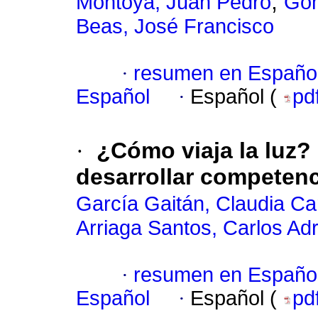
;
Montoya, Juan Pedro
Góm
Beas, José Francisco
·
resumen en Españo
Español
·
Español (
pd
·
¿Cómo viaja la luz?
desarrollar competenci
García Gaitán, Claudia Ca
Arriaga Santos, Carlos Adr
·
resumen en Españo
Español
·
Español (
pd