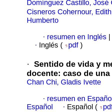
Domínguez Castillo, José 
Cisneros Cohernour, Edith
Humberto
·
resumen en Inglés
|
·
Inglés (
pdf
)
·
Sentido de vida y m
docente: caso de una
Chan Chi, Gladis Ivette
·
resumen en Españo
Español
·
Español (
pd