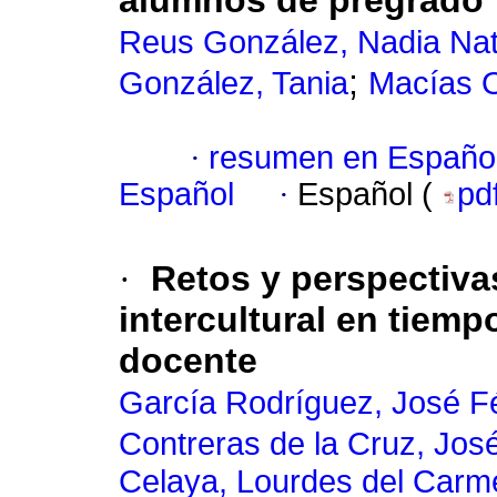
alumnos de pregrado
Reus González, Nadia Na
;
González, Tania
Macías O
·
resumen en Españo
Español
·
Español (
pd
·
Retos y perspectivas
intercultural en tiem
docente
García Rodríguez, José Fé
Contreras de la Cruz, Jo
Celaya, Lourdes del Carm