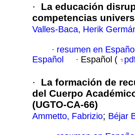
·
La educación disrupt
competencias universi
Valles-Baca, Herik Germá
·
resumen en Españo
Español
·
Español (
pd
·
La formación de rec
del Cuerpo Académico
(UGTO-CA-66)
;
Ammetto, Fabrizio
Béjar B