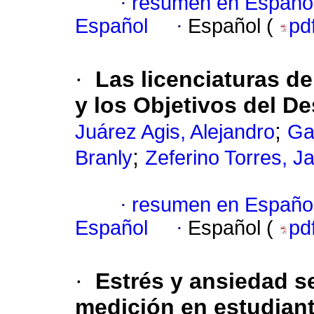
·
resumen en Españo
Español
·
Español (
pd
·
Las licenciaturas d
y los Objetivos del De
;
Juárez Agis, Alejandro
Ga
;
Branly
Zeferino Torres, J
·
resumen en Españo
Español
·
Español (
pd
·
Estrés y ansiedad s
medición en estudian