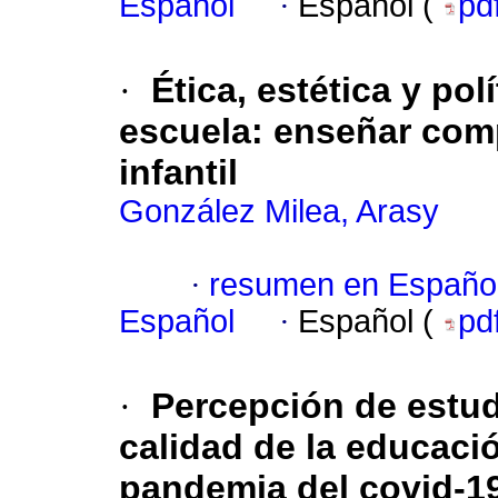
Español
·
Español (
pd
·
Ética, estética y pol
escuela: enseñar com
infantil
González Milea, Arasy
·
resumen en Españo
Español
·
Español (
pd
·
Percepción de estudi
calidad de la educació
pandemia del covid-1