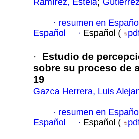
;
Ramírez, Estela
Gutiérre
·
resumen en Españo
Español
·
Español (
pd
·
Estudio de percepci
sobre su proceso de a
19
Gazca Herrera, Luis Aleja
·
resumen en Españo
Español
·
Español (
pd