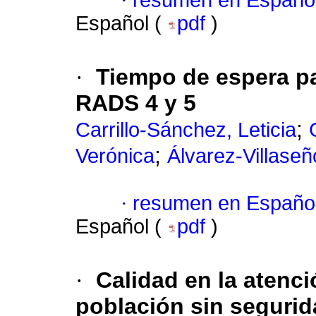
·
resumen en Españo
Español (
pdf
)
·
Tiempo de espera par
RADS 4 y 5
;
Carrillo-Sánchez, Leticia
;
Verónica
Álvarez-Villaseñ
·
resumen en Españo
Español (
pdf
)
·
Calidad en la atenci
población sin segurid