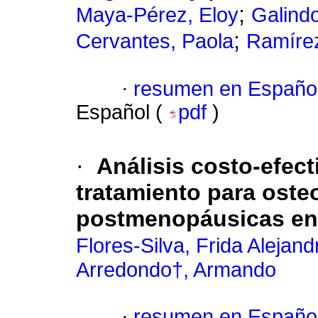
;
Maya-Pérez, Eloy
Galindo
;
Cervantes, Paola
Ramírez
·
resumen en Españo
Español (
pdf
)
·
Análisis costo-efect
tratamiento para oste
postmenopáusicas en
Flores-Silva, Frida Alejand
Arredondo†, Armando
·
resumen en Españo