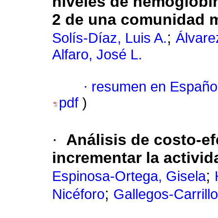
niveles de hemoglobin
2 de una comunidad 
;
Solís-Díaz, Luis A.
Álvare
Alfaro, José L.
·
resumen en Españo
pdf
)
·
Análisis de costo-ef
incrementar la activid
;
Espinosa-Ortega, Gisela
;
Nicéforo
Gallegos-Carrillo