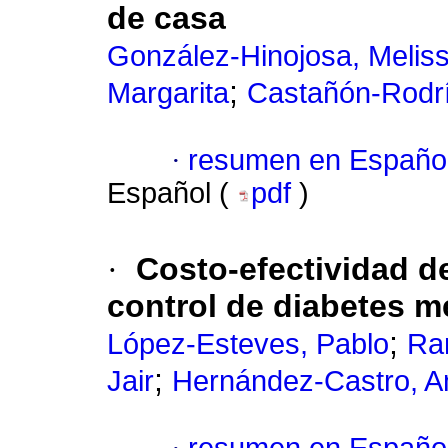
de casa
González-Hinojosa, Melis
;
Margarita
Castañón-Rodrí
·
resumen en Españo
Español (
pdf
)
·
Costo-efectividad de
control de diabetes me
;
López-Esteves, Pablo
Ra
;
Jair
Hernández-Castro, A