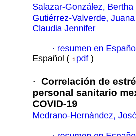
Salazar-González, Bertha 
Gutiérrez-Valverde, Juan
Claudia Jennifer
·
resumen en Españo
Español (
pdf
)
·
Correlación de estr
personal sanitario m
COVID-19
Medrano-Hernández, José 
·
resumen en Españo