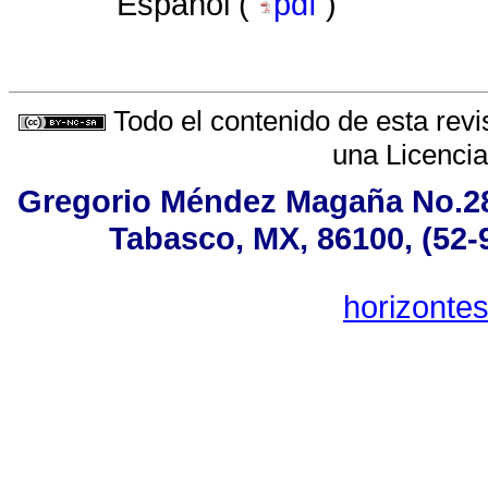
Español (
pdf
)
Todo el contenido de esta revi
una
Licenci
Gregorio Méndez Magaña No.283
Tabasco, MX, 86100, (52-
horizonte