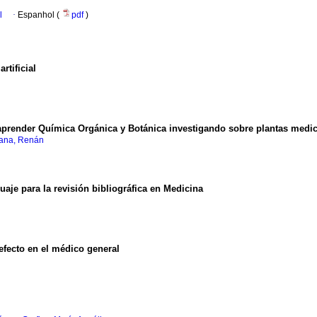
l
·
Espanhol (
pdf
)
rtificial
aprender Química Orgánica y Botánica investigando sobre plantas medic
lana, Renán
je para la revisión bibliográfica en Medicina
efecto en el médico general