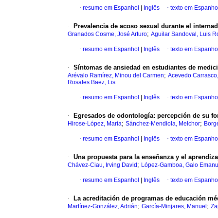
·
resumo em Espanhol
|
Inglês
·
texto em Espanho
·
Prevalencia de acoso sexual durante el intern
;
Granados Cosme, José Arturo
Aguilar Sandoval, Luis R
·
resumo em Espanhol
|
Inglês
·
texto em Espanho
·
Síntomas de ansiedad en estudiantes de medici
;
Arévalo Ramírez, Minou del Carmen
Acevedo Carrasco,
Rosales Baez, Lis
·
resumo em Espanhol
|
Inglês
·
texto em Espanho
·
Egresados de odontología: percepción de su fo
;
;
Hirose-López, María
Sánchez-Mendiola, Melchor
Borg
·
resumo em Espanhol
|
Inglês
·
texto em Espanho
·
Una propuesta para la enseñanza y el aprendizaj
;
Chávez-Ciau, Irving David
López-Gamboa, Galo Emanu
·
resumo em Espanhol
|
Inglês
·
texto em Espanho
·
La acreditación de programas de educación méd
;
;
Martínez-González, Adrián
García-Minjares, Manuel
Za