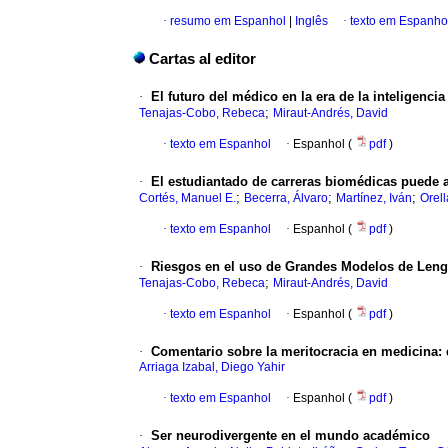
·
resumo em Espanhol
|
Inglês
·
texto em Espanho
Cartas al editor
·
El futuro del médico en la era de la inteligencia a
;
Tenajas-Cobo, Rebeca
Miraut-Andrés, David
·
texto em Espanhol
·
Espanhol (
pdf
)
·
El estudiantado de carreras biomédicas puede 
;
;
;
Cortés, Manuel E.
Becerra, Álvaro
Martínez, Iván
Orel
·
texto em Espanhol
·
Espanhol (
pdf
)
·
Riesgos en el uso de Grandes Modelos de Lengua
;
Tenajas-Cobo, Rebeca
Miraut-Andrés, David
·
texto em Espanhol
·
Espanhol (
pdf
)
·
Comentario sobre la meritocracia en medicina: 
Arriaga Izabal, Diego Yahir
·
texto em Espanhol
·
Espanhol (
pdf
)
·
Ser neurodivergente en el mundo académico