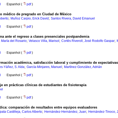
l
·
Espanhol (
pdf
)
ado médico de pregrado en Ciudad de México
;
;
oberto
Muñoz Carpio, Erick David
Santos Rivera, David Emanuel
l
·
Espanhol (
pdf
)
na ante el regreso a clases presenciales postpandemia
;
;
;
 María del Rosario
Velasco Villa, Marisol
Cortés Riveroll, José Rodolfo Gaspar
l
·
Espanhol (
pdf
)
rmación académica, satisfacción laboral y cumplimiento de expectativas
;
;
es-Yáñez, S. Aída
García-Minjares, Manuel
Martínez-González, Adrián
l
·
Espanhol (
pdf
)
e en prácticas clínicas de estudiantes de fisioterapia
el
l
·
Espanhol (
pdf
)
ica: comparación de resultados entre equipos evaluadores
;
;
pata Castilleja, Carlos Alberto
Hernández-Hernández, Juan
Hernández-Tinoco, 