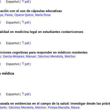
l
·
Espanhol (
pdf
)
lación con el uso de cápsulas educativas
;
ya, Paola
Oyarce Quiroz, María Rosa
l
·
Espanhol (
pdf
)
alidad en medicina legal en estudiantes costarricenses
l
·
Espanhol (
pdf
)
osiciones cognitivas para responder en médicos residentes
;
;
s
García-Minjares, Manuel
Sánchez-Mendiola, Melchor
l
·
Espanhol (
pdf
)
n médica
l
·
Espanhol (
pdf
)
basada en evidencias en el campo de la salud: investigar desde las práct
;
;
berto
Sánchez Mendiola, Melchor
Pompa Mansilla, Maura