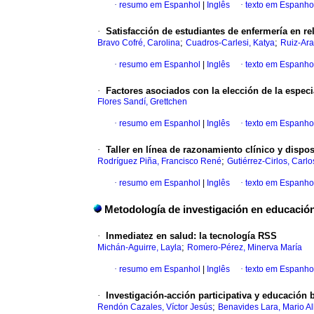
·
resumo em Espanhol
|
Inglês
·
texto em Espanho
·
Satisfacción de estudiantes de enfermería en re
;
;
Bravo Cofré, Carolina
Cuadros-Carlesi, Katya
Ruiz-Ara
·
resumo em Espanhol
|
Inglês
·
texto em Espanho
·
Factores asociados con la elección de la especi
Flores Sandí, Grettchen
·
resumo em Espanhol
|
Inglês
·
texto em Espanho
·
Taller en línea de razonamiento clínico y disp
;
Rodríguez Piña, Francisco René
Gutiérrez-Cirlos, Carlo
·
resumo em Espanhol
|
Inglês
·
texto em Espanho
Metodología de investigación en educació
·
Inmediatez en salud: la tecnología RSS
;
Michán-Aguirre, Layla
Romero-Pérez, Minerva María
·
resumo em Espanhol
|
Inglês
·
texto em Espanho
·
Investigación-acción participativa y educación 
;
Rendón Cazales, Víctor Jesús
Benavides Lara, Mario Al