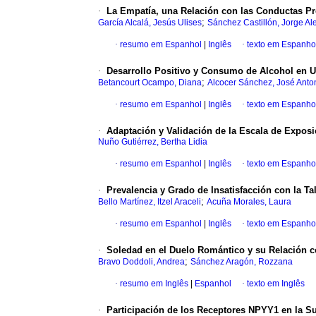
·
La Empatía, una Relación con las Conductas Pro
;
García Alcalá, Jesús Ulises
Sánchez Castillón, Jorge Al
·
resumo em Espanhol
|
Inglês
·
texto em Espanho
·
Desarrollo Positivo y Consumo de Alcohol en U
;
Betancourt Ocampo, Diana
Alcocer Sánchez, José Anto
·
resumo em Espanhol
|
Inglês
·
texto em Espanho
·
Adaptación y Validación de la Escala de Exposi
Nuño Gutiérrez, Bertha Lidia
·
resumo em Espanhol
|
Inglês
·
texto em Espanho
·
Prevalencia y Grado de Insatisfacción con la Ta
;
Bello Martínez, Itzel Araceli
Acuña Morales, Laura
·
resumo em Espanhol
|
Inglês
·
texto em Espanho
·
Soledad en el Duelo Romántico y su Relación c
;
Bravo Doddoli, Andrea
Sánchez Aragón, Rozzana
·
resumo em Inglês
|
Espanhol
·
texto em Inglês
·
Participación de los Receptores NPYY1 en la S