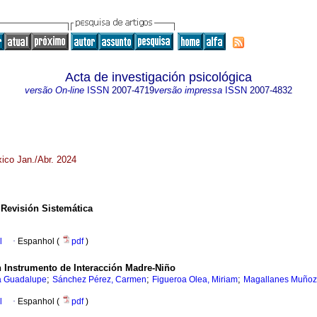
Acta de investigación psicológica
versão On-line
ISSN
2007-4719
versão impressa
ISSN
2007-4832
xico Jan./Abr. 2024
Revisión Sistemática
l
·
Espanhol (
pdf
)
n Instrumento de Interacción Madre-Niño
;
;
;
a Guadalupe
Sánchez Pérez, Carmen
Figueroa Olea, Miriam
Magallanes Muñoz 
l
·
Espanhol (
pdf
)