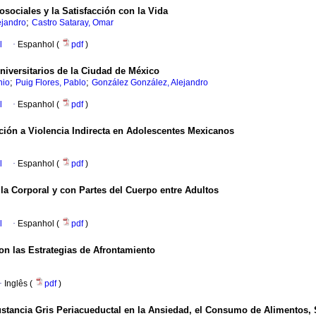
sociales y la Satisfacción con la Vida
;
ejandro
Castro Sataray, Omar
l
·
Espanhol (
pdf
)
niversitarios de la Ciudad de México
;
;
nio
Puig Flores, Pablo
González González, Alejandro
l
·
Espanhol (
pdf
)
ción a Violencia Indirecta en Adolescentes Mexicanos
l
·
Espanhol (
pdf
)
lla Corporal y con Partes del Cuerpo entre Adultos
l
·
Espanhol (
pdf
)
on las Estrategias de Afrontamiento
·
Inglês (
pdf
)
ustancia Gris Periacueductal en la Ansiedad, el Consumo de Alimentos, 