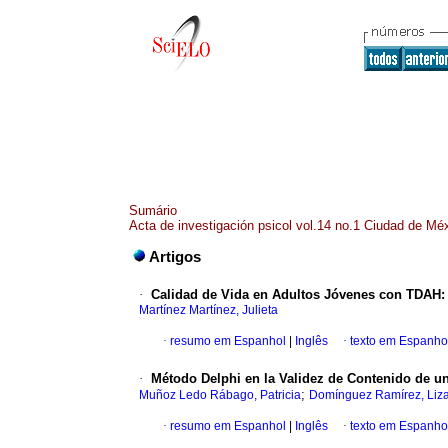
Sumário
Acta de investigación psicol vol.14 no.1 Ciudad de Mé
Artigos
·
Calidad de Vida en Adultos Jóvenes con TDAH: 
Martínez Martínez, Julieta
·
resumo em Espanhol
|
Inglês
·
texto em Espanho
·
Método Delphi en la Validez de Contenido de u
;
Muñoz Ledo Rábago, Patricia
Domínguez Ramírez, Liz
·
resumo em Espanhol
|
Inglês
·
texto em Espanho